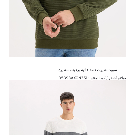
سويت شيرت قصة عادية برقبة مستديرة
ميلانج أخضر / كود المنتج :
D5393AXGN351