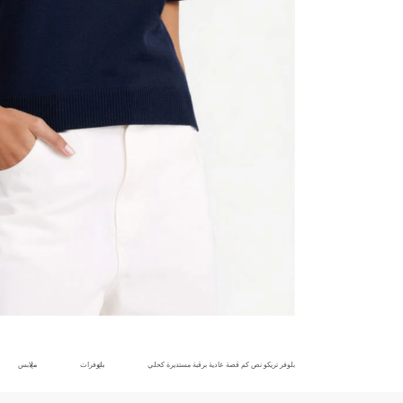
بلوفر تريكو نص كم قصة عادية برقبة مستديرة كحلي
بلوفرات
ملابس