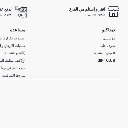
انقر و استلم من الفرع
الدفع عن
شحن مجاني
رسوم الدفع ع
ديفاكتو
مساعدة
مؤسسي
أسئلة تم تكرارها مؤ
تعرف علينا
عمليات الارجاع و ا
الموارد البشرية
تتبع الشحنة
GIFT CLUB
كيف يمكنك التس
كيف تدفع في ديفاك
شروط المنافسة