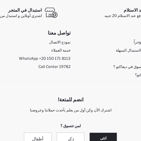
د الاستلام
استبدال في المتجر
ند الاستلام 20 جنيه
اشتري أونلاين و استبدل من 
تواصل معنا
خراً
نموذج الاتصال
لاستبدال السهلة
خدمة العملاء
WhatsApp +20 150 171 8113
وق في ديفاكتو ؟
Call Center 19782
تو؟
انضم للمتعة!
اشترك الآن وكن أول من يعلم بأحدث حملاتنا وعروضنا
لمن تتسوق ؟
انثى
ذكر
أطفال