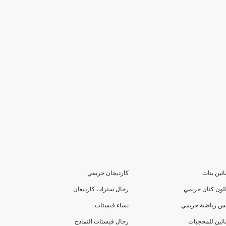
تين بنات
كارديجان حريمي
لون كتان حريمي
رجال سترات كارديغان
بس رياضية حريمي
نساء فيستات
تين للمحجبات
رجال فيستات النماذج