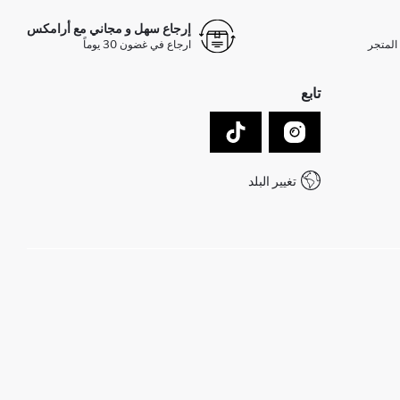
إرجاع سهل و مجاني مع أرامكس
المتجر
ارجاع في غضون 30 يوماً
تابع
تغيير البلد