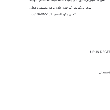
بلوفر تريكو نص كم قصة عادية برقبة مستديرة كحلي
كحلي / كود المنتج :
E6810AXNV131
ÜRÜN DEĞE
لاستبدال