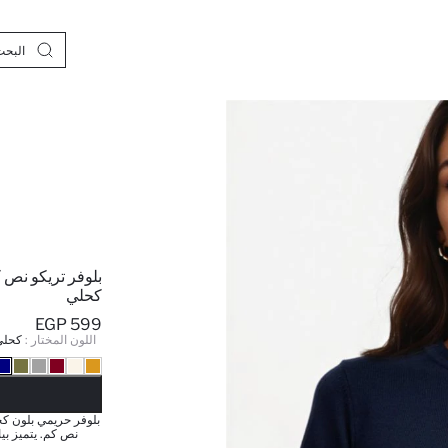
بلوفر تريكو نص 
كحلي
599 EGP
اللون المختار :
كحلي
نف
بلوفر حريمي بلون ك
نص كم. يتميز بي