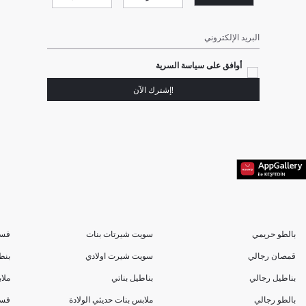
البريد الإلكتروني
أوافق على سياسة السرية
!إشترك الآن
بالطو حريمي
سويت شيرتات بنات
فسا
قمصان رجالي
سويت شيرت اولادي
بنط
بناطيل رجالي
بناطيل بناتي
ملا
بالطو رجالي
ملابس بنات حديثي الولادة
فسا