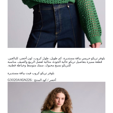
بلوفر تريكو حريمي بياقة مستديرة، كم طويل، طول كروب، لون أخضر، للبالغين.
قطعة مميزة بتفاصيل تريكو عالية الجودة، مثالية لفصل الربيع والصيف. مناسبة
للتريكو نسيج محبوك، سمك متوسط ​​وخياطة قطنية.
بلوفر تريكو كروب فيت بياقة مستديرة
أخضر / كود المنتج :
G3020AXGN226