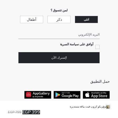
لمن تتسوق ؟
ذكر
أطفال
انثى
البريد الإلكتروني
أوافق على سياسة السرية
!إشترك الآن
حمل التطبيق
بلوفر تريكو كروب فيت بياقة مستديرة
+2
أفضل الفئات
399 EGP
799 EGP
أضيف إلى قائمة تذكير
تم اضافة المنتج لعربة التسوق
يتم اضافة المنتج لعربة التسوق
نفذت الكمية ... إخبارعندما يكون في المخزن