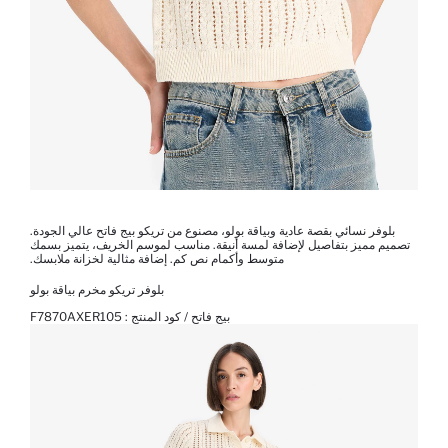
بلوفر نسائي بقصة عادية وبياقة بولو، مصنوع من تريكو بيج فاتح عالي الجودة.
تصميم مميز بتفاصيل لإضافة لمسة أنيقة. مناسب لموسم الخريف، يتميز بسمك
متوسط ​​وأكمام نص كم. إضافة مثالية لخزانة ملابسك.
بلوفر تريكو مخرم بياقة بولو
بيج فاتح / كود المنتج :
F7870AXER105