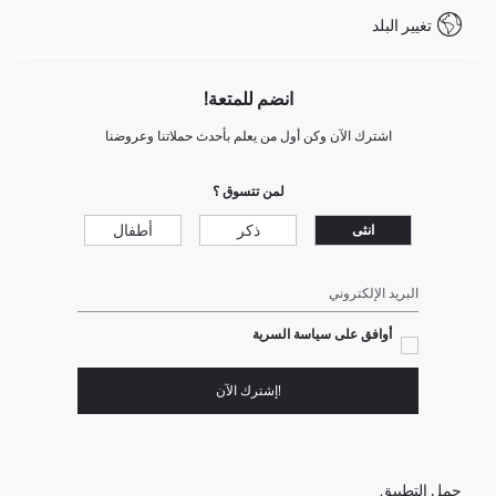
شروط المنافسة
تغيير البلد
Call Center 19782
انضم للمتعة!
اشترك الآن وكن أول من يعلم بأحدث حملاتنا وعروضنا
لمن تتسوق ؟
ذكر
أطفال
انثى
البريد الإلكتروني
أوافق على سياسة السرية
!إشترك الآن
حمل التطبيق