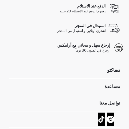
الدفع عند الاستلام
رسوم الدفع عند الاستلام 20 جنيه
استبدال في المتجر
اشتري أونلاين و استبدل من المتجر
إرجاع سهل و مجاني مع أرامكس
ارجاع في غضون 30 يوماً
ديفاكتو
مؤسسي
مساعدة
تعرف علينا
الموارد البشرية
أسئلة تم تكرارها مؤخراً
تواصل معنا
GIFT CLUB
عمليات الارجاع و الاستبدال السهلة
تتبع الشحنة
نموذج الاتصال
كيف يمكنك التسوق في ديفاكتو ؟
خدمة العملاء
كيف تدفع في ديفاكتو؟
WhatsApp +20 150 171 8113