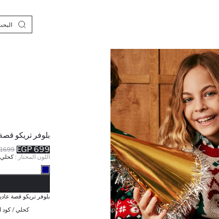
بلوفر تريكو قصة
699 EGP
1699 EGP
اللون المختار :
كحلي
نف
بلوفر تريكو قصة عا
كحلي / كود ا