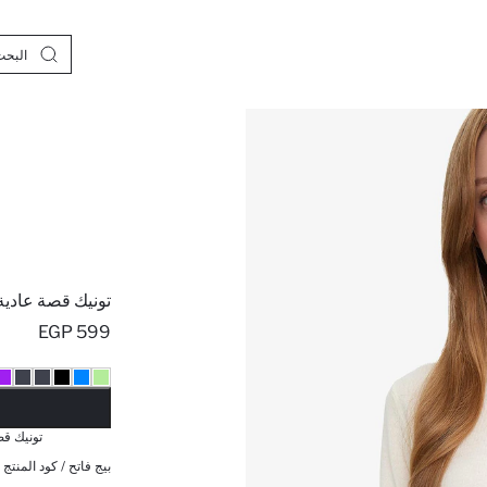
تونيك قصة عادية
599 EGP
نف
تونيك قص
بيج فاتح / كود المنتج 