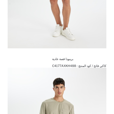
برمودا قصة عادية
كاكي فاتح / كود المنتج :
C4177AXKH488