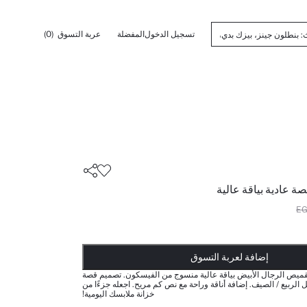
تسجيل الدخول
المفضلة
عربة التسوق
(0)
 عادية بياقة عالية
أضيف إلى قائمة تذكير
تم اضافة المنتج لعربة التسوق
يتم اضافة المنتج لعربة التسوق
ذت الكمية ... إخبارعندما يكون في المخزن
إضافة لعربة التسوق
بقميص الرجال الأبيض بياقة عالية منسوج من الفيسكون. تصميم قصة
 الربيع / الصيف. إضافة أناقة وراحة مع نص كم مريح. اجعله جزءًا من
خزانة ملابسك اليومية!