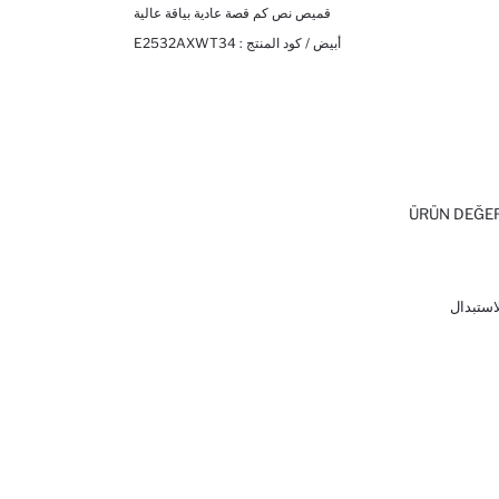
قميص نص كم قصة عادية بياقة عالية
أبيض / كود المنتج :
E2532AXWT34
ÜRÜN DEĞE
لاستبدال