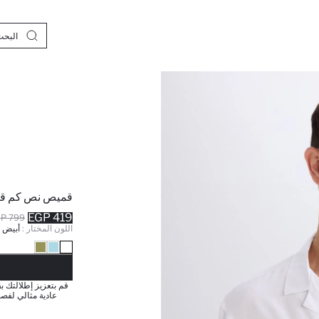
قميص نص كم قصة
419 EGP
799 EGP
اللون المختار :
أبيض
نف
قم بتعزيز إطلالتك 
عادية مثالي لفصل