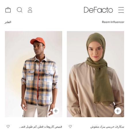
Reem Influencer
الفلتر
سكارف حريمي بيزك منقوش
قميص كاروهات قطن كم طويل قصة مريحة