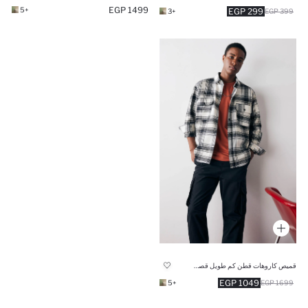
1499 EGP
+5
299 EGP
+3
399 EGP
قميص كاروهات قطن كم طويل قصة مريحة
1049 EGP
+5
1699 EGP