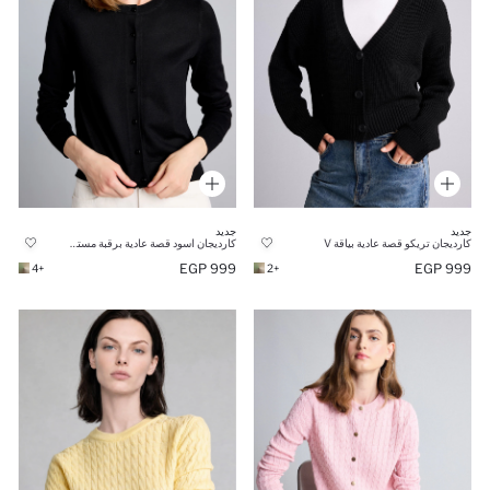
جديد
جديد
كارديجان تريكو قصة عادية بياقة V
كارديجان اسود قصة عادية برقبة مستديرة
999 EGP
999 EGP
+4
+2