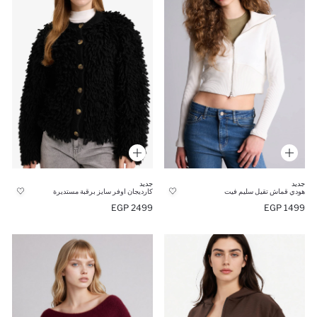
جديد
جديد
هودي قماش تقيل سليم فيت
كارديجان اوفر سايز برقبة مستديرة
2499 EGP
1499 EGP