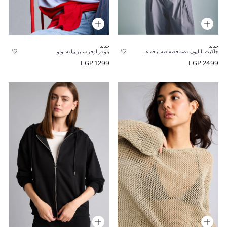
جديد
جديد
جاكيت نابليون قصة فضفاضة بياقة عالية
بلوفر اوفر سايز بياقة بولو
1299 EGP
2499 EGP