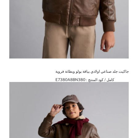
جاكيت جلد صناعي اولادي بياقة بولو وبطانة فروية
كامل / كود المنتج :
E7380A8BN380