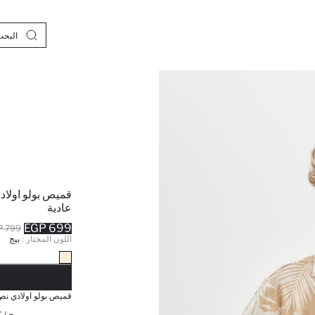
قميص بولو اولا
عادية
699 EGP
799 EGP
اللون المختار :
بيج
نف
قميص بولو اولادي نص
بيج / 