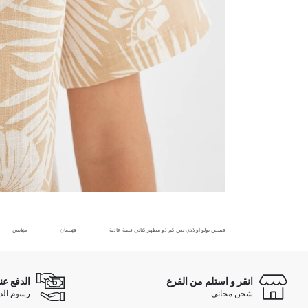
قميص بولو اولادي نص كم ذو مظهر كتاني قصة عادية
قمصان
ملابس
انقر و استلم من الفرع
الدفع عن
شحن مجاني
رسوم الدفع ع