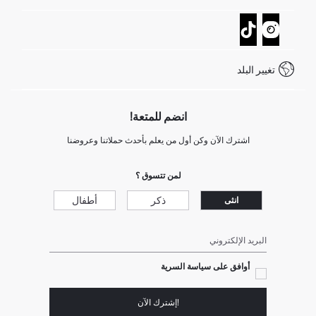
تتبع الشحنة
نموذج الاتصال
كيف يمكنك التسوق في ديفاكتو ؟
خدمة العملاء
كيف تدفع في ديفاكتو؟
WhatsApp +20 150 171 8113
شروط المنافسة
تغيير البلد
Call Center 19782
انضم للمتعة!
اشترك الآن وكن أول من يعلم بأحدث حملاتنا وعروضنا
لمن تتسوق ؟
ذكر
أطفال
انثى
البريد الإلكتروني
أوافق على سياسة السرية
!إشترك الآن