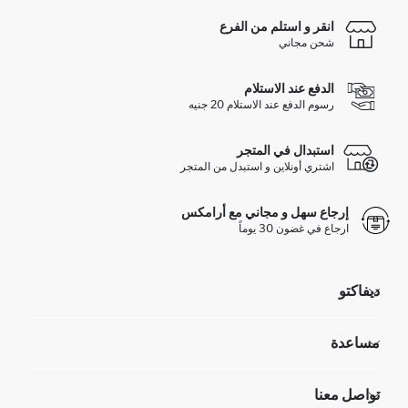
انقر و استلم من الفرع
شحن مجاني
الدفع عند الاستلام
رسوم الدفع عند الاستلام 20 جنيه
استبدال في المتجر
اشتري أونلاين و استبدل من المتجر
إرجاع سهل و مجاني مع أرامكس
ارجاع في غضون 30 يوماً
ديفاكتو
مؤسسي
مساعدة
تعرف علينا
الموارد البشرية
أسئلة تم تكرارها مؤخراً
تواصل معنا
GIFT CLUB
عمليات الارجاع و الاستبدال السهلة