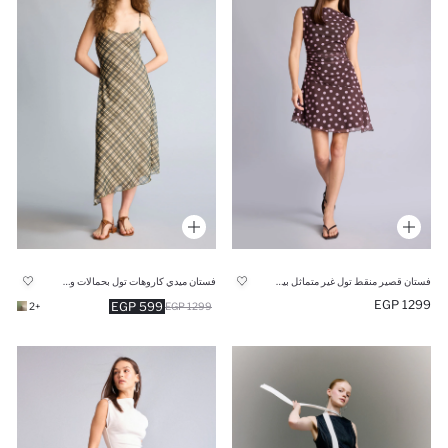
فستان قصير منقط تول غير متماثل بياقة عريضة
فستان ميدي كاروهات تول بحمالات وياقة V
1299 EGP
599 EGP
+2
1299 EGP