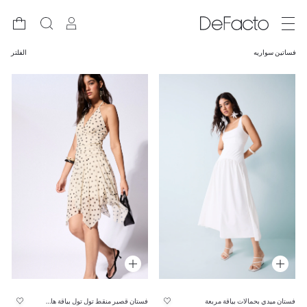
فساتين سواريه
الفلتر
فستان ميدي بحمالات بياقة مربعة
فستان قصير منقط تول تول بياقة هالتر