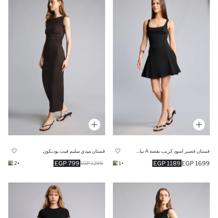
فستان قصير اسود كريب بقصة A بياقة مستديرة
فستان ميدي سليم فيت بوديكون
799 EGP
1189 EGP
1699 EGP
+2
1299 EGP
+1