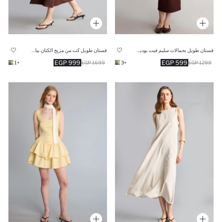
فستان طويل بحمالات سليم فيت بوديكون بياقة مربعة
فستان طويل كت من مزيج الكتان بياقة مستديرة
999 EGP
599 EGP
+1
1699 EGP
+3
1299 EGP