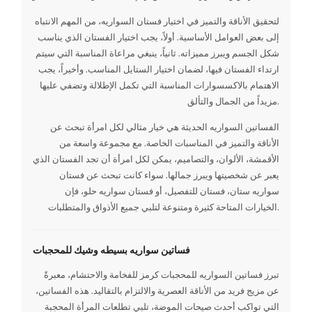
لتحقيق الأناقة والتميز في اختيار فستان السواريه، من المهم الانتباه
إلى بعض العوامل الأساسية. أولاً، يجب اختيار الفستان الذي يناسب
شكل الجسم ويبرز مميزاته. ثانياً، ينبغي مراعاة المناسبة التي سيتم
ارتداء الفستان فيها، لضمان اختيار الستايل المناسب. وأخيراً، يجب
الاهتمام بالاكسسوارات المناسبة التي تكمل الإطلالة وتضفي عليها
مزيداً من الجمال والتألق.
الفساتين السواريه الحديثة هي خيار مثالي لكل امرأة تبحث عن
الأناقة والتميز في المناسبات الخاصة. مع مجموعة واسعة من
الأقمشة، الألوان، والتصاميم، يمكن لكل امرأة أن تجد الفستان الذي
يعبر عن شخصيتها ويبرز جمالها. سواء كانت تبحث عن فستان
سواريه ستان، فستان للتفصيل، أو فستان سواريه حلو، فإن
الخيارات المتاحة كثيرة ومتنوعة لتلبي جميع الأذواق والمتطلبات.
فساتين سواريه بسيطه وشيك للمحجبات
تبرز فساتين السواريه للمحجبات كرمز للفخامة والاحتشام، معبرةً
عن مزيج فريد من الأناقة العصرية والالتزام بالتقاليد. هذه الفساتين،
التي تواكب أحدث صيحات الموضة، تلبي تطلعات المرأة المحجبة