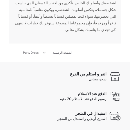
لشخصيتك وأسلوبك الخاص. تأكدي من اختيار الفستان الذي يناسب
شكل جسمك، يعكس أسلوبك الشخصي، ويكون مناسباً للمناسبة
التي تحضرينها. سواء كنت تفضلين فستاناً بسيطاً وأنيقاً، أو فستاناً
فاخراً ومزخرفاً، فإن مجموعاتنا المتنوعة ستوفر لك خيارات لا تنتهي
كي تجدي ما يناسبك بشكل مثالي.
الصفحة الرئيسية
Party Dress
انقر و استلم من الفرع
شحن مجاني
الدفع عند الاستلام
رسوم الدفع عند الاستلام 20 جنيه
استبدال في المتجر
اشتري أونلاين و استبدل من المتجر