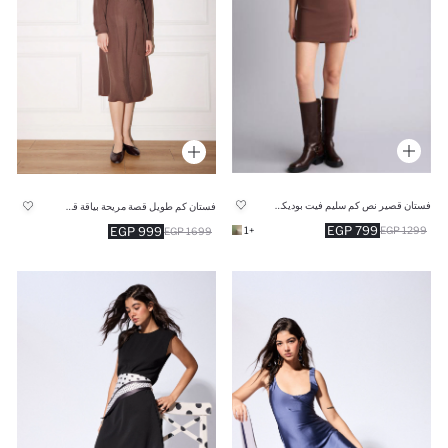
فستان قصير نص كم سليم فيت بوديكون بياقة مستديرة
فستان كم طويل قصة مريحة بياقة قميص
799 EGP
999 EGP
+1
1299 EGP
1699 EGP