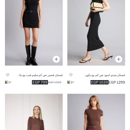
فستان ميدي اسود نص كم بوديكون
فستان قصير نص كم سليم فيت بوديكون بياقة مستديرة
799 EGP
1039 EGP
1299 EGP
+1
1299 EGP
+2