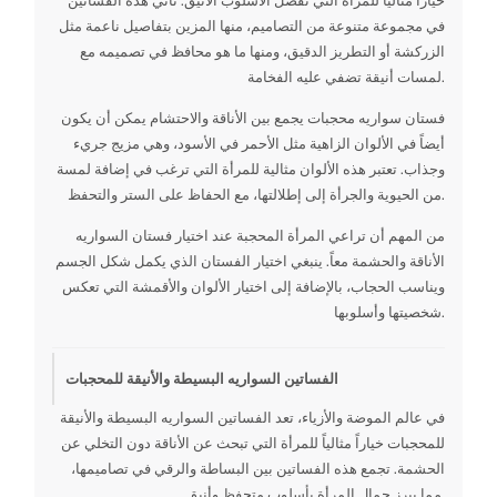
في مجموعة متنوعة من التصاميم، منها المزين بتفاصيل ناعمة مثل
الزركشة أو التطريز الدقيق، ومنها ما هو محافظ في تصميمه مع
لمسات أنيقة تضفي عليه الفخامة.
فستان سواريه محجبات يجمع بين الأناقة والاحتشام يمكن أن يكون
أيضاً في الألوان الزاهية مثل الأحمر في الأسود، وهي مزيج جريء
وجذاب. تعتبر هذه الألوان مثالية للمرأة التي ترغب في إضافة لمسة
من الحيوية والجرأة إلى إطلالتها، مع الحفاظ على الستر والتحفظ.
من المهم أن تراعي المرأة المحجبة عند اختيار فستان السواريه
الأناقة والحشمة معاً. ينبغي اختيار الفستان الذي يكمل شكل الجسم
ويناسب الحجاب، بالإضافة إلى اختيار الألوان والأقمشة التي تعكس
شخصيتها وأسلوبها.
الفساتين السواريه البسيطة والأنيقة للمحجبات
في عالم الموضة والأزياء، تعد الفساتين السواريه البسيطة والأنيقة
للمحجبات خياراً مثالياً للمرأة التي تبحث عن الأناقة دون التخلي عن
الحشمة. تجمع هذه الفساتين بين البساطة والرقي في تصاميمها،
مما يبرز جمال المرأة بأسلوب متحفظ وأنيق.