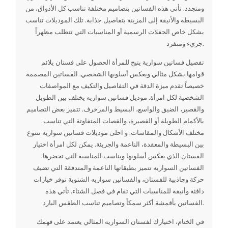
ومتجدد. تأتي هذه الفساتين بتصاميم مختلفة تناسب كل الأذواق، من
البسيطة والأنيقة إلى المزينة بتفاصيل جذابة. تلك الموديلات تناسب
بشكل خاص الحفلات الرسمية أو المناسبات التي تتطلب مظهراً
جريء ومتفرد.
تفصيل فساتين سوارية يتيح للمرأة الحصول على فستان يلائم
قوامها بشكل مثالي ويعكس أسلوبها الشخصي. الفساتين المصممة
خصيصاً تقدم ميزة الدقة في التفاصيل والتكيف مع المواصفات
الشخصية لكل امرأة. موديل فساتين سواريه يختلف بين الطويل
والقصير، الضيق والواسع، البسيط والمزخرف. تتميز بعض التصاميم
بالأكمام الطويلة أو القصيرة، والقصات المتفاوتة التي تناسب
مختلف الأشكال والمقاسات. و احلى موديلات فساتين سواريه تتنوع
بين البسيطة والمعقدة، الناعمة والجريئة. يمكن لكل امرأة اختيار
الفستان الذي يعكس أسلوبها ويناسب المناسبة التي تحضرها.
الفساتين السواريه تتميز بطبقاتها الناعمة والمتدفقة التي تضيف
حركة وجاذبية للفستان، والفساتين سواريه الشتوية توفر خيارات
دافئة وأنيقة للمناسبات التي تقام في فصل الشتاء. تأتي هذه
الفساتين بأقمشة أكثر سمكاً وتصاميم تناسب الطقس البارد.
في الختام، اختيارك لفستان السواريه المثالي يعتمد على فهمك