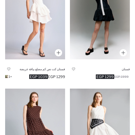
فستان
فستان كت نص كم مضلع بياقة عريضة
1039 EGP
1299 EGP
1299 EGP
+1
1999 EGP