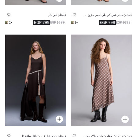
فستان ميدي نص كم طويل من مزيج الكتان
فستان نص كم
799 EGP
799 EGP
+2
1699 EGP
+1
1699 EGP
فستان ميدي كاروهات تول بحمالات وياقة V
فستان ميدي تول غير متماثل بياقة قلب