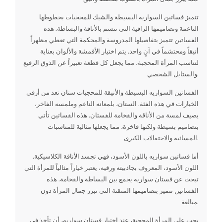
تتميز فساتين السواريه البسيطة والشيك للمحجبات بخطوطها
الناعمة وتصاميمها الراقية التي تتسم بالأناقة والبساطة. هذه
الفساتين تتميز بتفاصيلها المدروسة والمحكمة التي تعطي مظهراً
أنيقاً ومحتشماً في آنٍ واحد. يتم اختيار الأقمشة والألوان بعناية
لتناسب المرأة المحجبة، مما يجعل كل قطعة تعبيراً عن الذوق الرفيع
والستايل الشخصي.
الفساتين السواريه البسيطة والأنيقة للمحجبات ستان تعد من أرقى
الخيارات في هذه الفئة. الستان، بلمعانه الناعم وملمسه الفاخر،
يضيف لمسة من الأناقة والفخامة للفستان. هذه الفساتين تأتي
بتصاميم بسيطة ولكنها فاخرة، مما يجعلها مثالية للمناسبات
المسائية والاحتفالات الكبرى.
أما فساتين سواريه باللون الأسود، فهي تجسد الأناقة الكلاسيكية.
اللون الأسود، المعروف بجاذبيته ورقيه، يعتبر خياراً مثالياً للمرأة التي
تبحث عن فستان سواريه يجمع بين البساطة والفخامة. هذه
الفساتين تتميز بتصاميمها المتقنة التي تبرز جمال المرأة دون
مبالغة.
يجب على المرأة المحجبة، عند اختيار فستان سواريه، أن تأخذ في