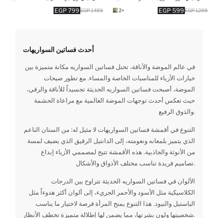
799 EGP
599 EGP
1499 EGP
+2
1299 EGP
أحدث فساتين السواريهات
في عالم الموضة والأناقة، تحتل فساتين السواريه مكانة متميزة بين
خيارات الأزياء للمناسبات الخاصة والمساء. مع تطور صيحات
الموضة، أصبحت فساتين السواريه الحديثة تجسيداً للأناقة والرقي،
حيث تعكس أحدث توجهات الموضة العالمية مع مراعاة الحشمة
والذوق الرفيع.
التنوع في أقمشة فساتين السواريهات لا مثيل له: من الستان الناعم
الذي يتميز بلمعانه ونعومته، إلى الدانتيل الرقيق الذي يضيف لمسة
من الأنوثة والجاذبية. هذه الأقمشة تتيح لمصممي الأزياء إبداع
تصاميم فريدة تناسب مختلف الأذواق والأشكال.
الألوان في فساتين السواريه الحديثة تتراوح بين الدرجات
الكلاسيكية مثل الأسود والأحمر الجريء، إلى ألوان أكثر هدوءاً مثل
الباستيل والنيود. هذا التنوع يمنح المرأة فرصة لاختيار ما يناسب
شخصيتها ولون بشرتها، مما يضمن لها إطلالة متميزة تخطف الأنظار.