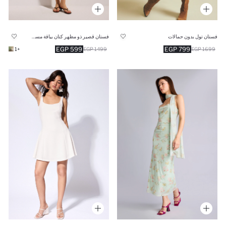
فستان تول بدون حمالات
فستان قصير ذو مظهر كتان بياقة مستديرة
599 EGP
799 EGP
+1
1499 EGP
1699 EGP