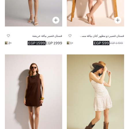
فستان قصير ذو مظهر كتان بياقة مستديرة
فستان قصير بياقة عريضة
1599 EGP
1999 EGP
599 EGP
+2
+1
1499 EGP