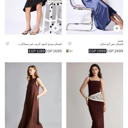
جديد
فستان نص كم ستان
فستان ميدي اسود كريب غير متماثل بياقة مستديرة
1189 EGP
1699 EGP
1999 EGP
2499 EGP
+1