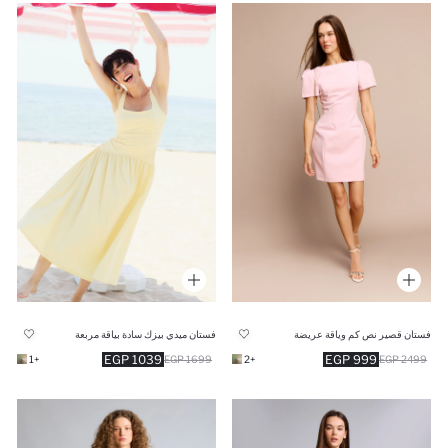
فستان قصير نص كم وياقة عريضة
فستان ميدي بيزك سادة بياقة مربعة
1039 EGP
999 EGP
+1
1699 EGP
+2
2499 EGP