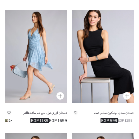
فستان ميدي بوديكون سليم فيت
فستان ازرق تول نص كم بياقة هالتر
1189 EGP
1699 EGP
599 EGP
+1
1299 EGP