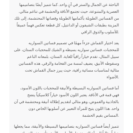
الباحثة عن الجمال والستر في آنٍ واحد. كما تتميز أيضًا بتصاميمها
العصرية والمتنوعة، حيث تجتمع الأناقة والحشمة في تناغم مثالي.
من الفساتين الطويلة بأكمامها الطويلة وقصاتها المحتشمة، إلى تلك
المزينة بطبقات الشيفون أو الدانتيل، كل قطعة تعكس فهماً عميقاً
للأسلوب والذوق الراقي.
يعد اختيار القماش جزءاً مهمًا في تصميم فساتين السواريه
للمحجبات. فساتين سواريه بسيطه و الشيك للمحجبات الستان، على
سبيل المثال، تقدم خياراً راقياً للغاية. الستان، بلمعانه الناعم
وسقوطه الأنيق، يضيف لمسة من الفخامة والرقي. هذه الفساتين
مثالية لمناسبات مسائية راقية، حيث يبرز جمال القماش تحت
الأضواء.
أما فساتين السواريه البسيطة والأنيقة للمحجبات باللون الأسود،
فهي قمة في الأناقة. يعتبر اللون الأسود خياراً كلاسيكياً ينضح
بالجاذبية والغموض، وهو مثالي لتقديم إطلالة أنيقة ومحتشمة في آن
واحد. هذا اللون يتيح للمرأة التعبير عن أسلوبها الخاص دون
المساس بقيم الحشمة.
تتميز أيضاً فساتين السواريه بتصاميمها البسيطة والأنيقة، مما يجعلها
خياراً مثالياً للمرأة التي تفضل الأسلوب الأنيق. تأتي هذه الفساتين