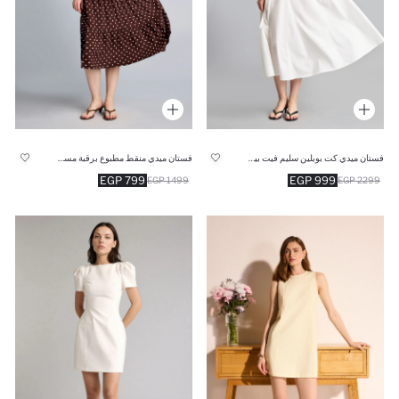
فستان ميدي كت بوبلين سليم فيت بياقة هالتر
فستان ميدي منقط مطبوع برقبة مستديرة
799 EGP
999 EGP
1499 EGP
2299 EGP