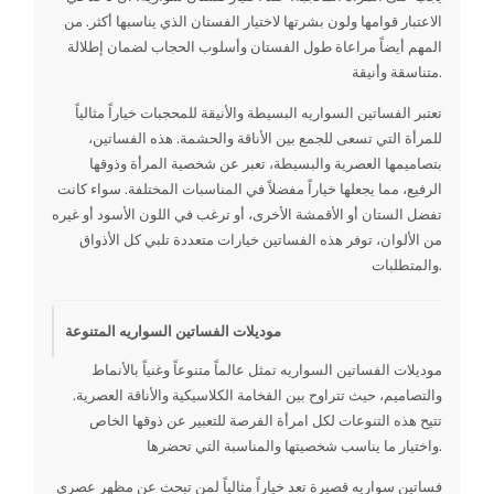
الاعتبار قوامها ولون بشرتها لاختيار الفستان الذي يناسبها أكثر. من
المهم أيضاً مراعاة طول الفستان وأسلوب الحجاب لضمان إطلالة
متناسقة وأنيقة.
تعتبر الفساتين السواريه البسيطة والأنيقة للمحجبات خياراً مثالياً
للمرأة التي تسعى للجمع بين الأناقة والحشمة. هذه الفساتين،
بتصاميمها العصرية والبسيطة، تعبر عن شخصية المرأة وذوقها
الرفيع، مما يجعلها خياراً مفضلاً في المناسبات المختلفة. سواء كانت
تفضل الستان أو الأقمشة الأخرى، أو ترغب في اللون الأسود أو غيره
من الألوان، توفر هذه الفساتين خيارات متعددة تلبي كل الأذواق
والمتطلبات.
موديلات الفساتين السواريه المتنوعة
موديلات الفساتين السواريه تمثل عالماً متنوعاً وغنياً بالأنماط
والتصاميم، حيث تتراوح بين الفخامة الكلاسيكية والأناقة العصرية.
تتيح هذه التنوعات لكل امرأة الفرصة للتعبير عن ذوقها الخاص
واختيار ما يناسب شخصيتها والمناسبة التي تحضرها.
فساتين سواريه قصيرة تعد خياراً مثالياً لمن تبحث عن مظهر عصري