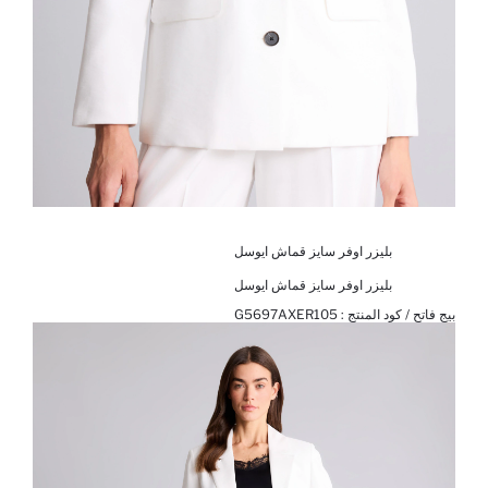
بليزر اوفر سايز قماش ايوسل
بليزر اوفر سايز قماش ايوسل
بيج فاتح / كود المنتج :
G5697AXER105