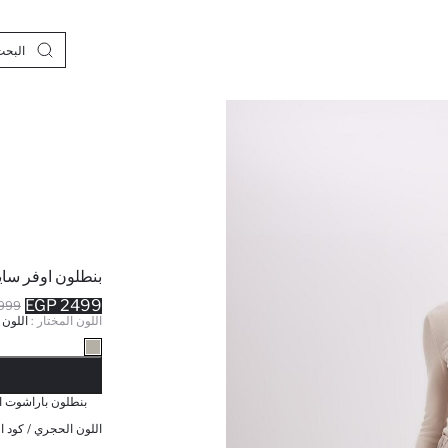
بنطلون اوفر ساي
2499 EGP
99 EGP
اللون المختار :
اللون
نف
بنطلون باراشوت اوفر سا
اللون الحجري / كود ال