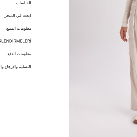
القياسات
ابحث في المتجر
معلومات المنتج
RLENDİRMELERİ
معلومات الدفع
التسليم والإرجاع وا