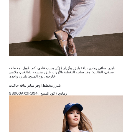
بليزر نسائي رمادي بياقة بليزر وأزرار مُزَيَّن بجيب عادي، كم طويل، مخطط،
صيفي، القالب: اوفر سايز، التغطية بالأزرار، بليزر منسوج للبالغين، ملابس
خارجية، نوع المنتج: بليزر، واحدة.
بليزر مخطط اوفر سايز بياقة جاكيت
رمادي / كود المنتج :
G8900AXGR394