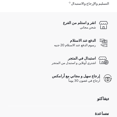
التسليم والإرجاع والاستبدال
انقر و استلم من الفرع
شحن مجاني
الدفع عند الاستلام
رسوم الدفع عند الاستلام 20 جنيه
استبدال في المتجر
اشتري أونلاين و استبدل من المتجر
إرجاع سهل و مجاني مع أرامكس
ارجاع في غضون 30 يوماً
ديفاكتو
مؤسسي
مساعدة
تعرف علينا