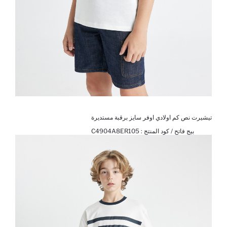
تيشيرت نص كم اولادي اوفر سايز برقبة مستديرة
بيج فاتح / كود المنتج :
C4904A8ER105