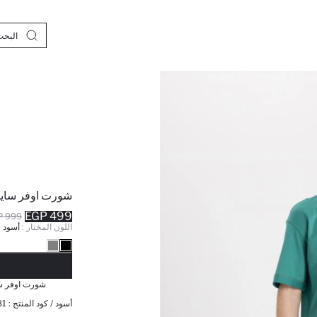
شورت اوفر ساي
499 EGP
999 EGP
اللون المختار :
أسود
نف
شورت اوفر سا
أسود / كود المنتج :
81