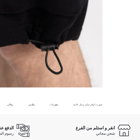
شورت اوفر سايز برجل عادية
شورتات
ملابس
رجالي
انقر و استلم من الفرع
الدفع عن
شحن مجاني
رسوم الدفع ع