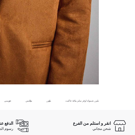
بليزر شمواه اوفر سايز بياقة جاكيت
بليزر
ملابس
حريمي
انقر و استلم من الفرع
الدفع عن
شحن مجاني
رسوم الدفع ع