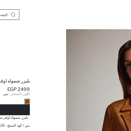
بليزر شمواه اوفر
2499 EGP
اللون المختار :
بني
نف
بليزر شمواه اوفر سا
بني / كود المنتج :
226