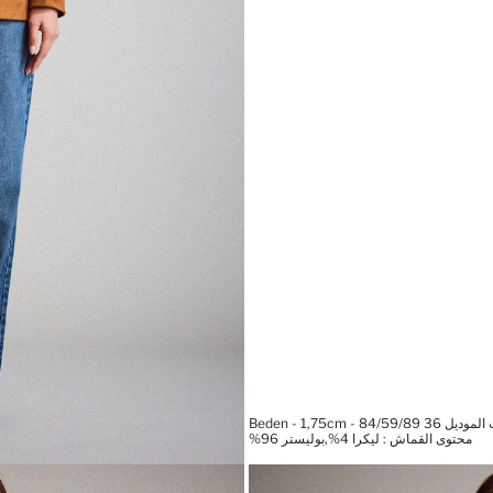
Beden - 1,75cm - 84/59/8
محتوى القماش : ليكرا 4%,بوليستر 96%