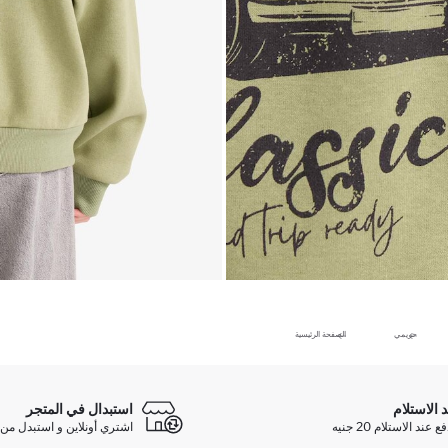
حريمي
الصفحة الرئيسية
د الاستلام
استبدال في المتجر
ند الاستلام 20 جنيه
اشتري أونلاين و استبدل من 