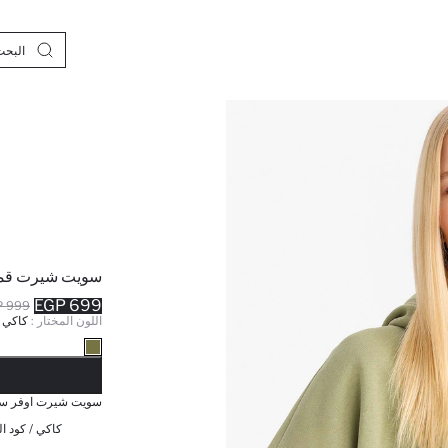
سويت شيرت قم
699 EGP
999 EGP
اللون المختار :
كاكي
نف
سويت شيرت اوفر ساي
كاكي / كود ال