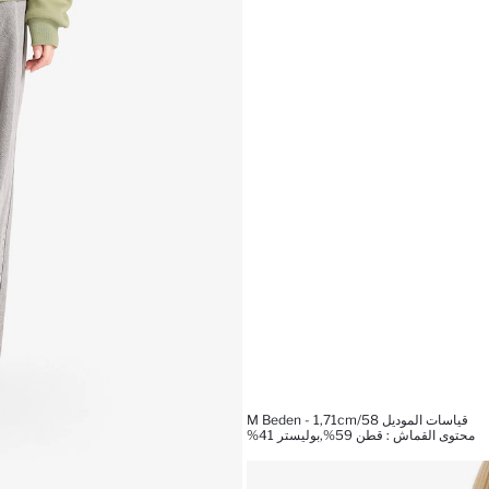
قياسات الموديل M Beden - 1,71cm/58
محتوى القماش : قطن 59%,بوليستر 41%