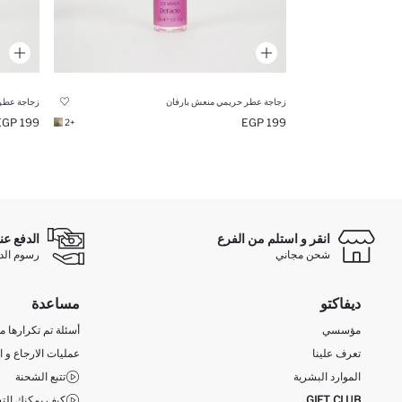
زجاجة عطر حريمي منعش بارفان
زجاجة عطر
199 EGP
199 EGP
+2
انقر و استلم من الفرع
الدفع عن
شحن مجاني
رسوم الدفع ع
ديفاكتو
مساعدة
مؤسسي
أسئلة تم تكرارها مؤ
تعرف علينا
عمليات الارجاع و ا
الموارد البشرية
تتبع الشحنة
GIFT CLUB
كيف يمكنك التس