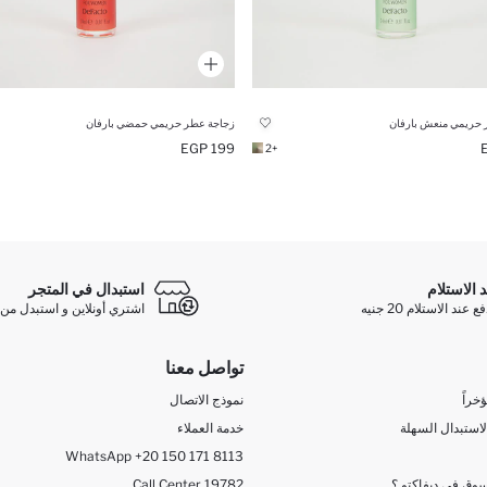
 حريمي منعش بارفان
زجاجة عطر حريمي حمضي بارفان
199 EGP
+2
د الاستلام
استبدال في المتجر
ند الاستلام 20 جنيه
اشتري أونلاين و استبدل من 
تواصل معنا
خراً
نموذج الاتصال
لاستبدال السهلة
خدمة العملاء
WhatsApp +20 150 171 8113
وق في ديفاكتو ؟
Call Center 19782