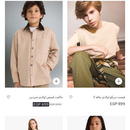
فيست تريكو اولادي بياقة V
جاكيت قميص اولادي جبردين
899 EGP
699 EGP
999 EGP