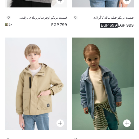
فيست تريكو جيليه بياقة V أولادي
فيست تريكو اوفر سايز رمادي برقبة مستديرة
799 EGP
+1
699 EGP
999 EGP