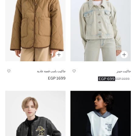
جاكيت جينز
جاكيت بامب قصة عادية
1699 EGP
699 EGP
1699 EGP