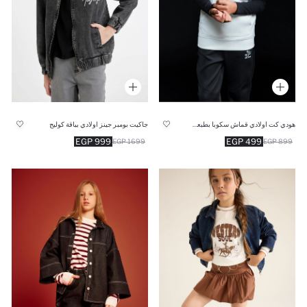
هودي كت اولادي قماش سكوبا بطبعة شعار
جاكيت بومبر جينز اولادي بياقة كوليج
999 EGP
499 EGP
1699 EGP
899 EGP