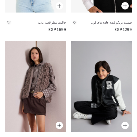
فيست تريكو قصة عادية هاي كول
جاكيت مطر قصة عادية
1699 EGP
1299 EGP