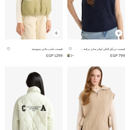
فيست تريكو كحلي اوفر سايز برقبة مستديرة
فيست بامب بناتي بسوسته
1299 EGP
799 EGP
+1