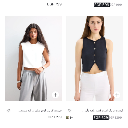
799 EGP
599 EGP
999 EGP
فيست تريكو اسود قصة عادية بأزرار
فيست كريب اوفر سايز برقبة مستديرة
1299 EGP
629 EGP
+1
1299 EGP