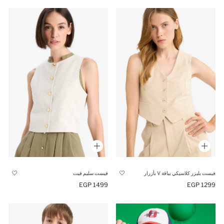
فيست بليزر كلاسيكي بياقة V بأزرار
فيست سليم فيت
1499 EGP
1299 EGP