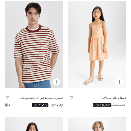
فستان بناتي بحمالات
تيشيرت مخطط نص كم قصة مريحة برقبة مستديرة
559 EGP
799 EGP
1049 EGP
+4
1699 EGP