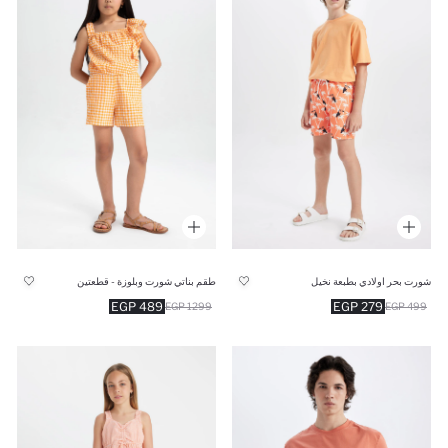
شورت بحر اولادي بطبعة نخيل
طقم بناتي شورت وبلوزة - قطعتين
489 EGP
279 EGP
1299 EGP
499 EGP