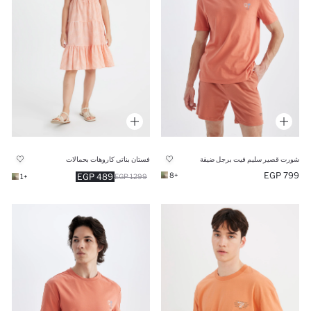
شورت قصير سليم فيت برجل ضيقة
فستان بناتي كاروهات بحمالات
799 EGP
+8
489 EGP
+1
1299 EGP