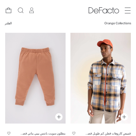
Orange Collections
الفلتر
قميص كاروهات قطن كم طويل قصة مريحة
بنطلون سويت بانتس بيبي بناتي قصة A