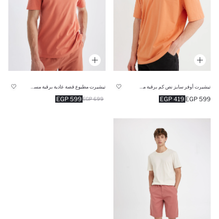
تيشيرت أوفر سايز نص كم برقبة مستديرة
تيشيرت مطبوع قصة عادية برقبة مستديرة
599 EGP
419 EGP
599 EGP
699 EGP