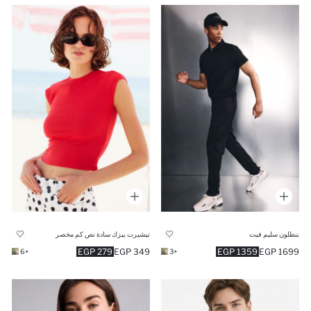
بنطلون سليم فيت
تيشيرت بيزك سادة نص كم مخصر
279 EGP
349 EGP
1359 EGP
1699 EGP
+6
+3