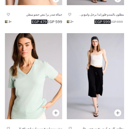
بنطلون بالمندو فلورايدا برجل واسع وخصر عالي
حمالة صدر برا بنص حشو مبطن
479 EGP
599 EGP
599 EGP
+3
+2
999 EGP
بنطلون كابري كروب فيت بخصر عالي
تيشيرت سليم فيت بيزك سادة بياقة V