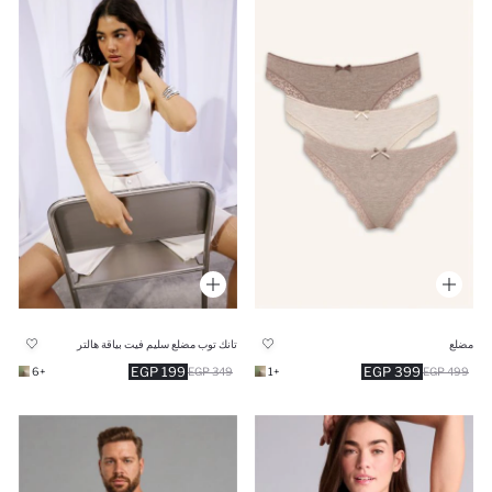
مضلع
تانك توب مضلع سليم فيت بياقة هالتر
199 EGP
399 EGP
+6
349 EGP
+1
499 EGP