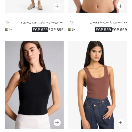
حمالة صدر برا بنص حشو مبطن
بنطلون ستان سيجاريت برجل ضيق وخصر مطاطي
629 EGP
899 EGP
559 EGP
699 EGP
+4
+3