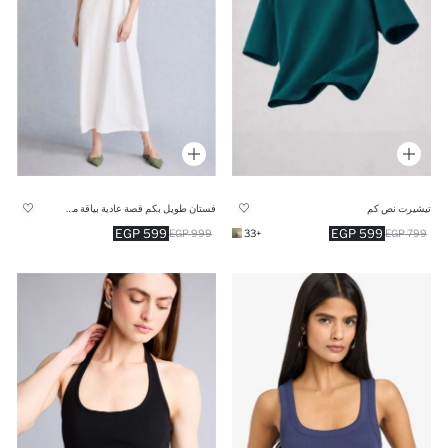
تيشيرت نص كم
فستان طويل بكم قصة عادية بياقة مستديرة
599 EGP
599 EGP
999 EGP
+33
799 EGP