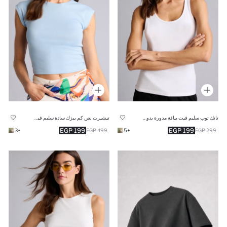
تانك توب سليم فيت بياقة مدورة بدون كم بيزك
تيشيرت نص كم بيزك سادة سليم فيت وياقة مستديرة
199 EGP
199 EGP
+3
499 EGP
+5
299 EGP