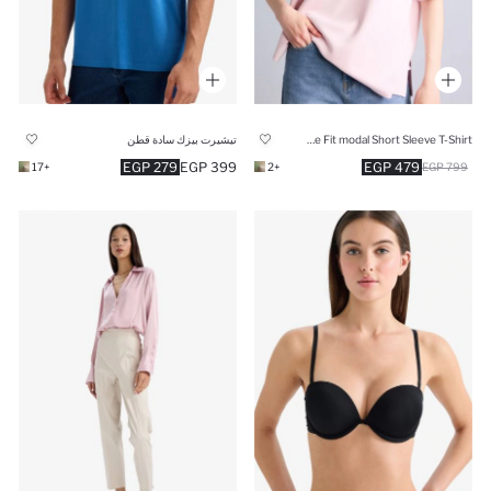
Oversize Fit modal Short Sleeve T-Shirt
تيشيرت بيزك سادة قطن
279 EGP
399 EGP
479 EGP
+17
+2
799 EGP