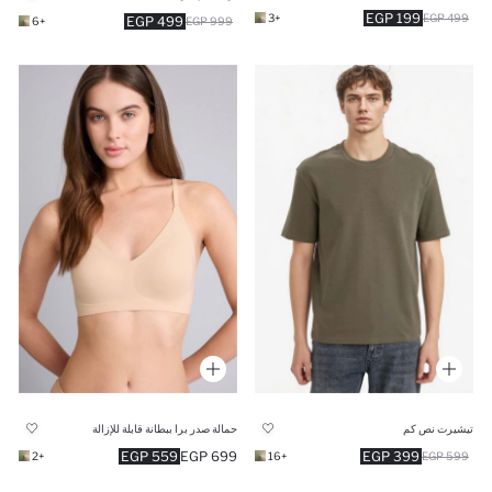
199 EGP
+3
499 EGP
499 EGP
+6
999 EGP
تيشيرت نص كم
حمالة صدر برا ببطانة قابلة للإزالة
559 EGP
699 EGP
399 EGP
+2
+16
599 EGP