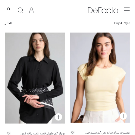
Buy 4 Pay 3
الفلتر
تيشيرت بيزك سادة نص كم سليم فيت وياقة مستدير
تونيك كم طويل قصة عادية بياقة قميص