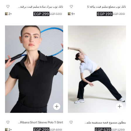
تانك توب مضلع سليم فيت بياقة U
تانك توب بيزك سادة سليم فيت برقبة مستديرة
299 EGP
199 EGP
+2
599 EGP
+9
399 EGP
بنطلون منسوج قصة مستقيمة ملمس ناعم
Slim Fit Ribana Short Sleeve Polo T-Shirt
299 EGP
639 EGP
+2
899 EGP
1299 EGP