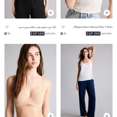
Slim Fit Ribana Short Sleeve Polo T-Shirt
تانك توب سليم فيت بياقة مدورة بدون كم بيزك
199 EGP
299 EGP
+5
299 EGP
+2
899 EGP