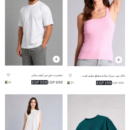
تيشيرت نص من اوفر سايز
تانك توب بيزك سادة مضلع سليم فيت بياقة مدورة
559 EGP
699 EGP
+1
199 EGP
+7
499 EGP