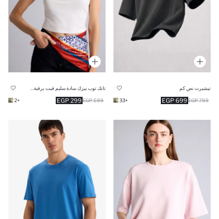
تيشيرت نص كم
تانك توب بيزك سادة سليم فيت برقبة مستديرة
299 EGP
699 EGP
+2
599 EGP
+33
799 EGP