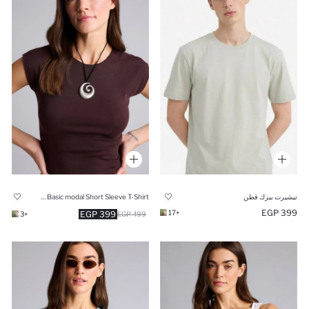
تيشيرت بيزك قطن
Slim Fit Crew Neck Basic modal Short Sleeve T-Shirt
399 EGP
+17
399 EGP
+3
499 EGP