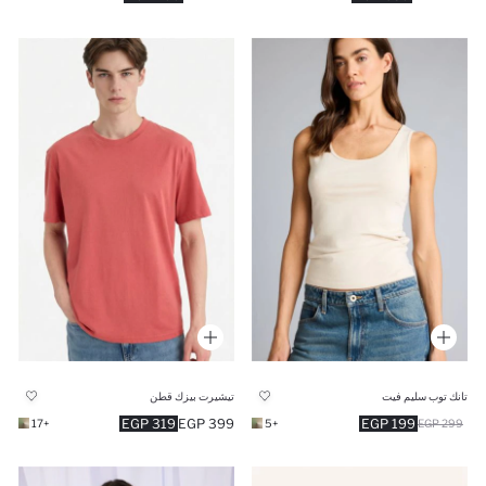
تانك توب سليم فيت
تيشيرت بيزك قطن
319 EGP
399 EGP
199 EGP
+17
+5
299 EGP