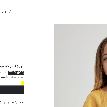
بلوزة نص كم مو
499 EGP
999 EGP
اللون المختار :
أصفر
نف
أصفر / كود المنتج :
8