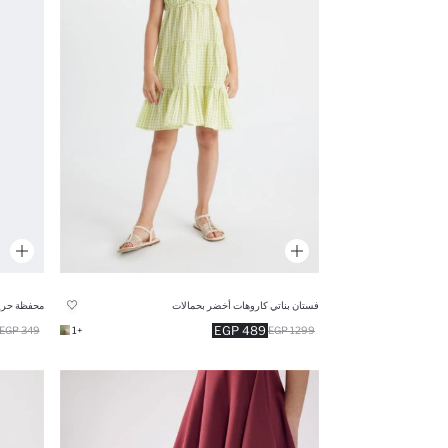
فستان بناتي كاروهات أخضر بحمالات
محفظة حريم
489 EGP
349 EGP
+1
1299 EGP