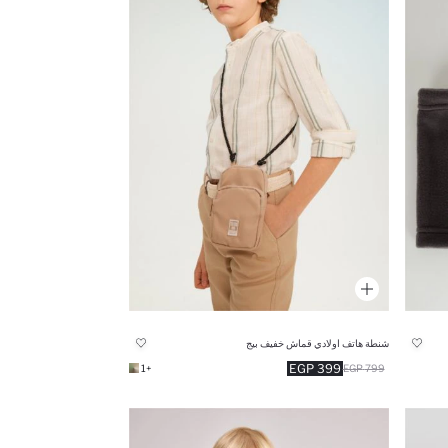
شنطة هاتف اولادي قماش خفيف بيج
399 EGP
+1
799 EGP