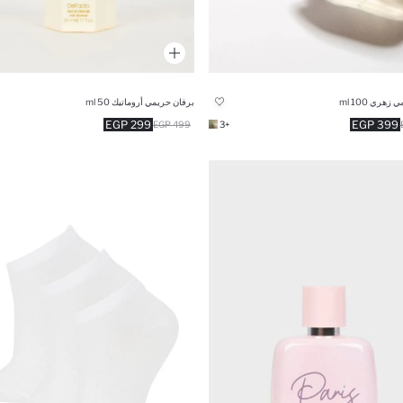
هري 100 ml
برفان حريمي أروماتيك 50 ml
299 EGP
399 EGP
499 EGP
+3