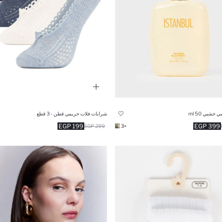
خشبي 50 ml
شرابات فلات حريمي قطن - 3 قطع
199 EGP
399 EGP
299 EGP
+3