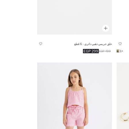
حلق حريمي ذهبي دائري - 6 قطع
299 EGP
499 EGP
+1