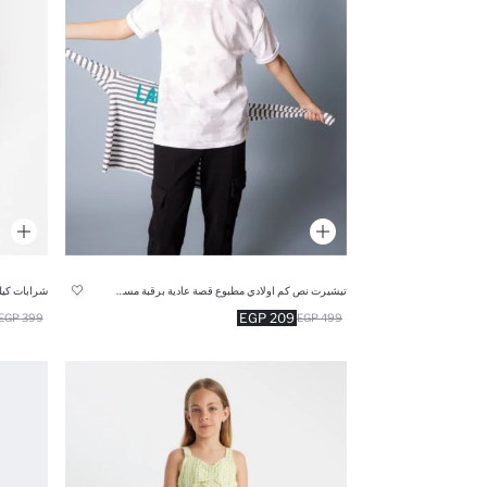
تيشيرت نص كم اولادي مطبوع قصة عادية برقبة مستديرة
شرابات كيل
209 EGP
399 EGP
499 EGP