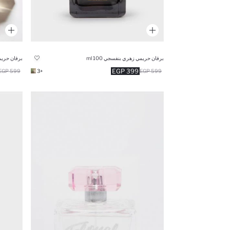
برفان حريمي زهري بنفسجي 100 ml
برفان حريمي ز
399 EGP
599 EGP
+3
599 EGP