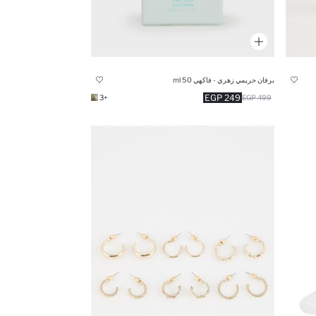
برفان حريمي زهري - فاكهي 50 ml
249 EGP
+3
499 EGP