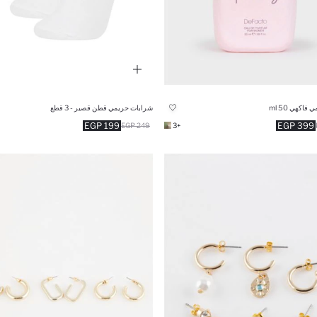
فاكهي 50 ml
شرابات حريمي قطن قصير - 3 قطع
199 EGP
399 EGP
249 EGP
+3