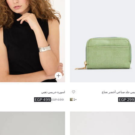
ي جلد صناعي أخضر نعناع
اسورة حريمي ذهبي
499 EGP
299 EGP
699 EGP
+1