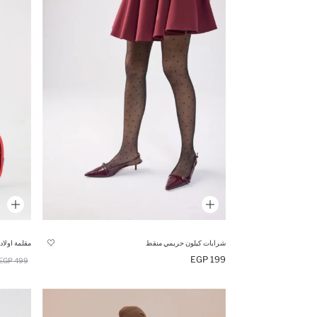
شرابات كيلون حريمي منقط
مقلمة اولا
199 EGP
499 EGP