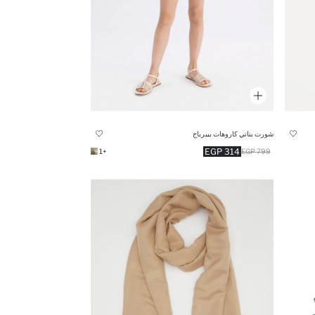
شورت بناتي كاروهات بيبرباج
314 EGP
+1
799 EGP