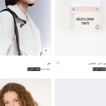
ون بناتي - قطعتين
حلق
149 EGP
199 EGP
499 EGP