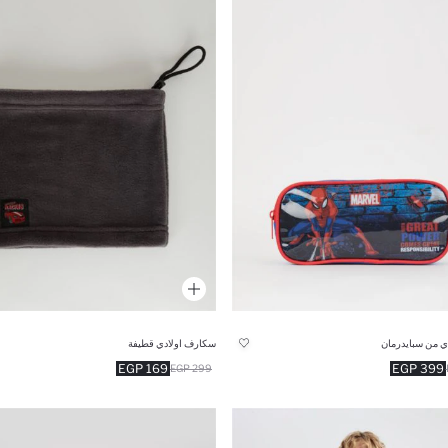
دي من سبايدرمان
سكارف اولادي قطيفة
169 EGP
399 EGP
299 EGP