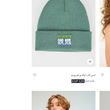
ايس كاب اولادي فيروزي
129 EGP
349 EGP