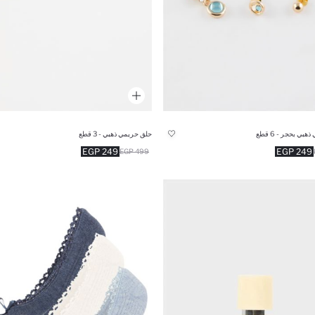
بي بحجر - 6 قطع
حلق حريمي ذهبي - 3 قطع
249 EGP
249 EGP
499 EGP