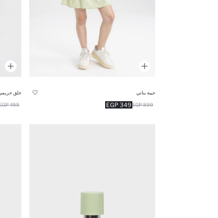
حلق حريمي ذه
جيبة بناتي
349 EGP
499 EGP
899 EGP