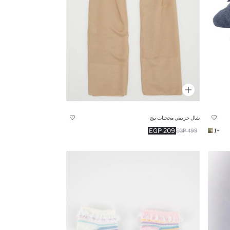
شال حريمي محجبات بيج
209 EGP
499 EGP
+1