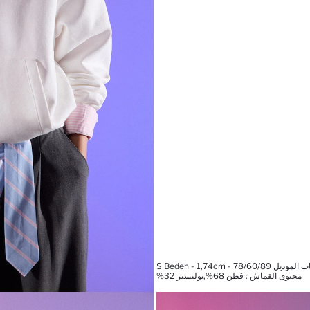
 S Beden - 1,74cm - 78/60/89
محتوى القماش : قطن 68%,بوليستر 32%