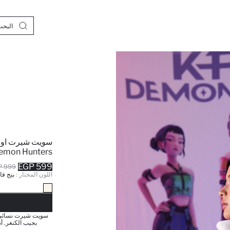
سويت شيرت اوفر
emon Hunters
599 EGP
999 EGP
اللون المختار :
بيج فا
نف
سويت شيرت نسائي ب
بجيب الكنغر. أ