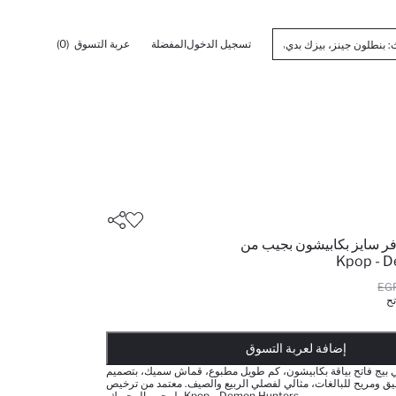
تسجيل الدخول
المفضلة
عربة التسوق
(0)
 سايز بكابيشون بجيب من
Kpop - D
تح
أضيف إلى قائمة تذكير
تم اضافة المنتج لعربة التسوق
يتم اضافة المنتج لعربة التسوق
ذت الكمية ... إخبارعندما يكون في المخزن
إضافة لعربة التسوق
يج فاتح بياقة بكابيشون، كم طويل مطبوع، قماش سميك، بتصميم
نيق ومريح للبالغات، مثالي لفصلي الربيع والصيف. معتمد من ترخيص
Kpop - Demon Hunters، لمحبي المحبوك.