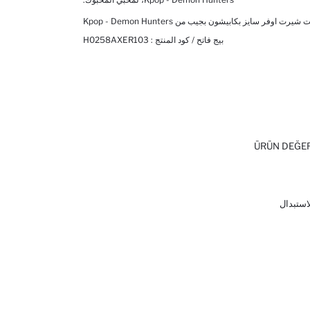
يرت اوفر سايز بكابيشون بجيب من Kpop - Demon Hunters
بيج فاتح / كود المنتج :
H0258AXER103
ÜRÜN DEĞE
لاستبدال