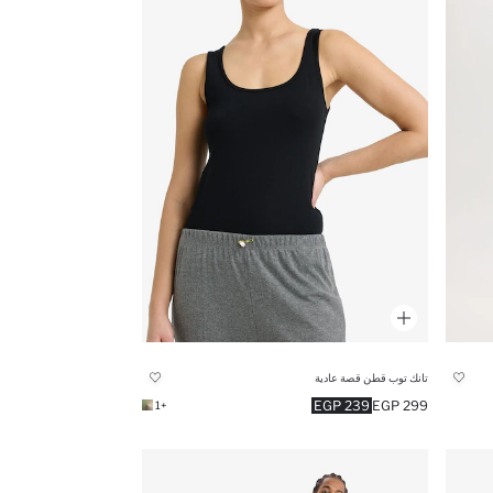
تانك توب قطن قصة عادية
239 EGP
299 EGP
+1