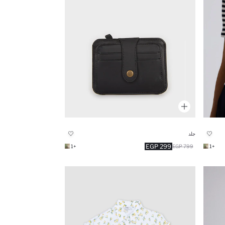
جلد
299 EGP
+1
799 EGP
+1