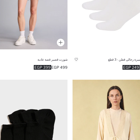
ة رجالي قطن - 3 قطع
شورت قصير قصة عادية
399 EGP
499 EGP
249 EGP