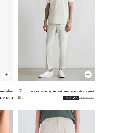
بنطلون رياضي جوجر سليم فيت ستريج رمادي حجري من DeFactoFit
بنطلون ست
899 EGP
699 EGP
+2
1699 EGP