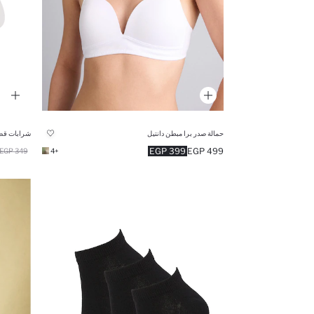
حمالة صدر برا مبطن دانتيل
شرابات قصير
399 EGP
499 EGP
349 EGP
+4