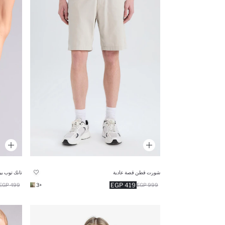
شورت قطن قصة عادية
تانك توب ب
419 EGP
499 EGP
+3
999 EGP