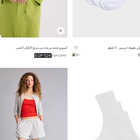
طويلة حريمي - 3 قطع
كيمونو قصة مريحة من مزيج الكتان أخضر
+1
524 EGP
1299 EGP