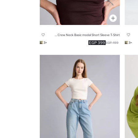
Slim Fit Crew Neck Basic modal Short Sleeve T-Shirt
399 EGP
+3
499 EGP
+3