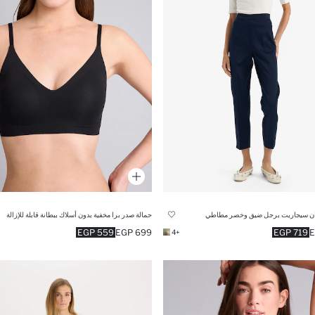
ان سيجاريت برجل ضيق وخصر مطاطي
حمالة صدر برا مخفية بدون أسلاك ببطانة قابلة للإزالة
559 EGP
699 EGP
719 EGP
+4