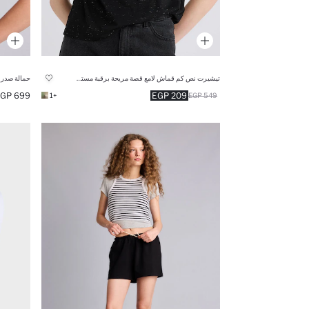
تيشيرت نص كم قماش لامع قصة مريحة برقبة مستديرة
حمالة صدر بر
699 EGP
209 EGP
+1
549 EGP