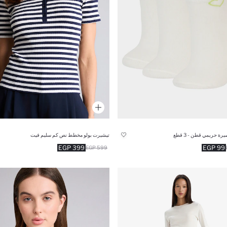
ة حريمي قطن - 3 قطع
تيشيرت بولو مخطط نص كم سليم فيت
399 EGP
99 EGP
599 EGP