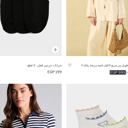
يل من مزيج الكتان قصة مريحة بياقة V
شرابات حريمي قطن - 3 قطع
199 EGP
999 EGP