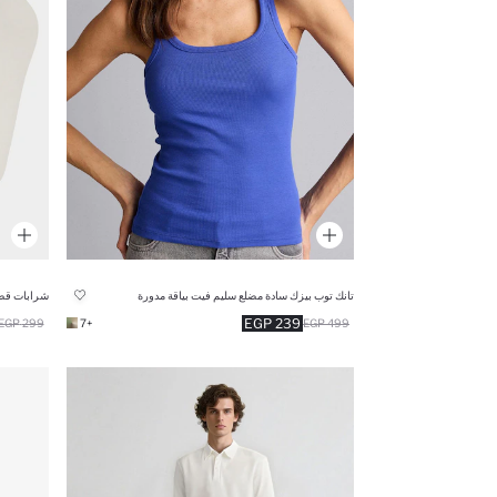
تانك توب بيزك سادة مضلع سليم فيت بياقة مدورة
شرابات قصير
239 EGP
299 EGP
+7
499 EGP