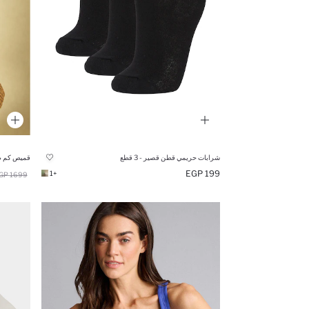
شرابات حريمي قطن قصير - 3 قطع
قميص كم طو
199 EGP
+1
1699 EGP