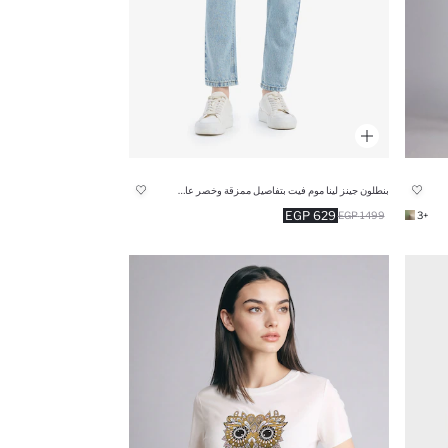
بنطلون جينز لينا موم فيت بتفاصيل ممزقة وخصر عالي
629 EGP
1499 EGP
+3