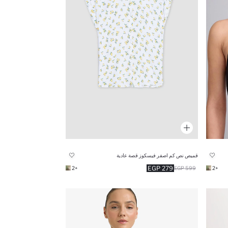
قميص نص كم اصفر فيسكوز قصة عادية
279 EGP
+2
599 EGP
+2