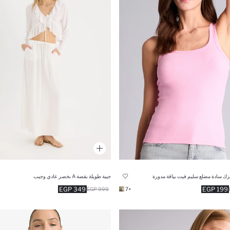
يزك سادة مضلع سليم فيت بياقة مدورة
جيبة طويلة بقصة A بخصر عادي وجيب
349 EGP
199 EGP
999 EGP
+7