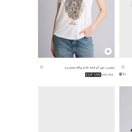
تيشيرت نص كم قصة عادية وياقة مستديرة
+1
199 EGP
499 EGP