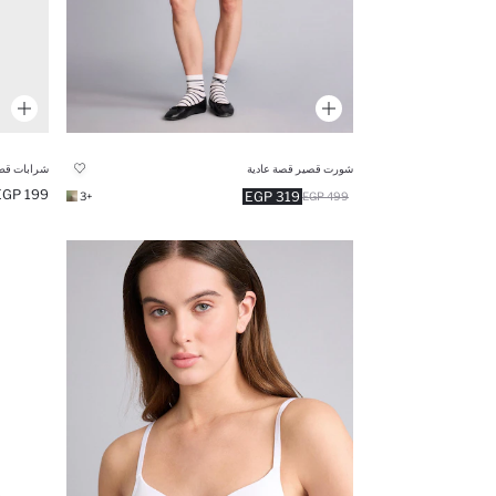
شورت قصير قصة عادية
شرابات قطن 
199 EGP
319 EGP
+3
499 EGP