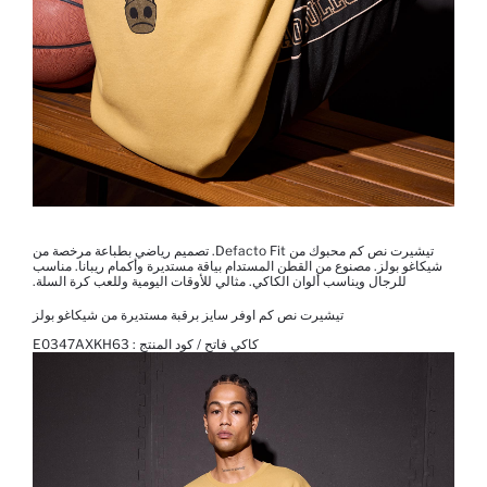
تيشيرت نص كم محبوك من Defacto Fit. تصميم رياضي بطباعة مرخصة من
شيكاغو بولز. مصنوع من القطن المستدام بياقة مستديرة وأكمام ريبانا. مناسب
للرجال ويناسب ألوان الكاكي. مثالي للأوقات اليومية وللعب كرة السلة.
تيشيرت نص كم اوفر سايز برقبة مستديرة من شيكاغو بولز
كاكي فاتح / كود المنتج :
E0347AXKH63