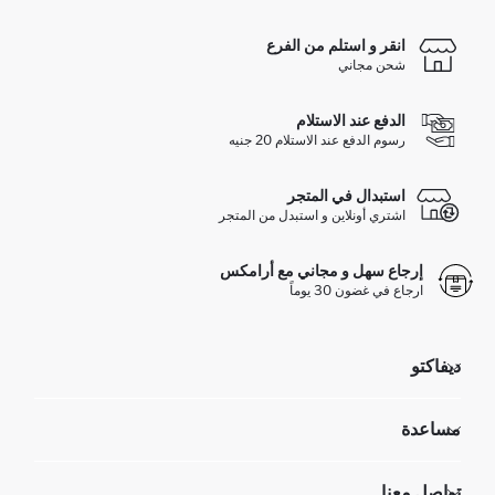
انقر و استلم من الفرع
شحن مجاني
الدفع عند الاستلام
رسوم الدفع عند الاستلام 20 جنيه
استبدال في المتجر
اشتري أونلاين و استبدل من المتجر
إرجاع سهل و مجاني مع أرامكس
ارجاع في غضون 30 يوماً
ديفاكتو
مؤسسي
مساعدة
تعرف علينا
الموارد البشرية
أسئلة تم تكرارها مؤخراً
تواصل معنا
GIFT CLUB