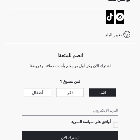
عمليات الارجاع و الاستبدال السهلة
تتبع الشحنة
نموذج الاتصال
كيف يمكنك التسوق في ديفاكتو ؟
خدمة العملاء
كيف تدفع في ديفاكتو؟
WhatsApp +20 150 171 8113
شروط المنافسة
تغيير البلد
Call Center 19782
انضم للمتعة!
اشترك الآن وكن أول من يعلم بأحدث حملاتنا وعروضنا
لمن تتسوق ؟
ذكر
أطفال
انثى
البريد الإلكتروني
أوافق على سياسة السرية
!إشترك الآن