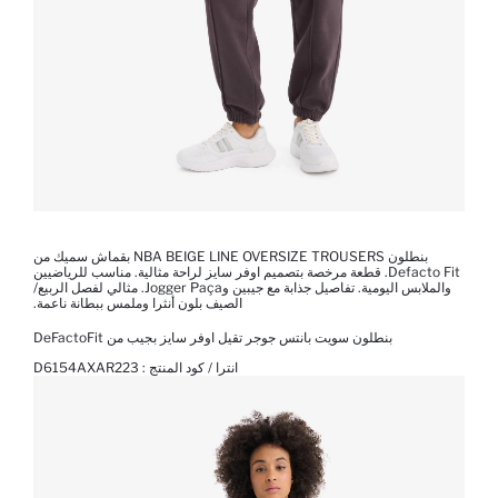
بنطلون NBA BEIGE LINE OVERSIZE TROUSERS بقماش سميك من
Defacto Fit. قطعة مرخصة بتصميم اوفر سايز لراحة مثالية. مناسب للرياضيين
والملابس اليومية. تفاصيل جذابة مع جيبين وJogger Paça. مثالي لفصل الربيع/
الصيف بلون أنثرا وملمس ببطانة ناعمة.
بنطلون سويت بانتس جوجر تقيل اوفر سايز بجيب من DeFactoFit
انترا / كود المنتج :
D6154AXAR223