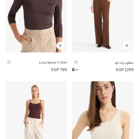
Long Sleeve T-Shirt
بنطلون وايد ليج
799 EGP
1299 EGP
+1