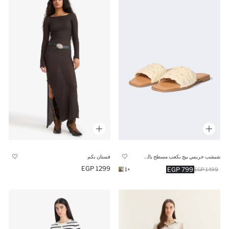
شبشب حريمي بيج بكعب مسطح بالؤلؤ
فستان بكم
1299 EGP
799 EGP
+1
1499 EGP