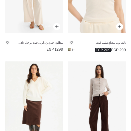
تانك توب مضلع سليم فيت
بنطلون جبردين باريل فيت برجل عادية وخصر عادي
1299 EGP
209 EGP
299 EGP
+4