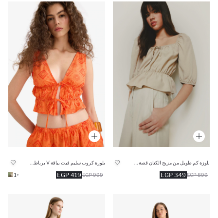
بلوزة كم طويل من مزيج الكتان قصة عادية بياقة U
بلوزة كروب سليم فيت بياقة V برباط من الأمام
419 EGP
349 EGP
+1
999 EGP
899 EGP