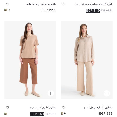
بلوزة كاروهات سليم فيت مخصر بحمالات
جاكيت بامب قطن قصة عادية
1999 EGP
+1
349 EGP
699 EGP
بنطلون وايد ليج برجل واسع
بنطلون كابري كروب فيت
999 EGP
+1
349 EGP
+3
799 EGP