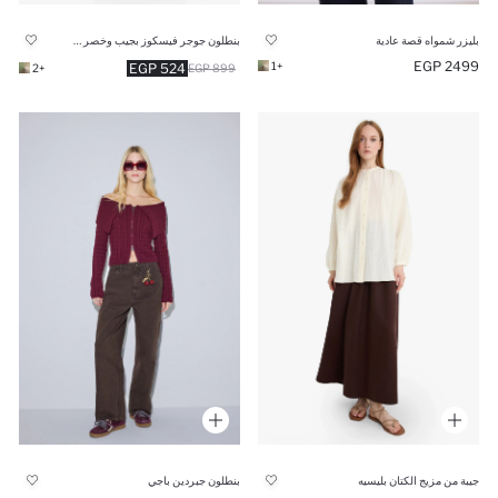
بنطلون جوجر فيسكوز بجيب وخصر عادي
بليزر شمواه قصة عادية
2499 EGP
+1
524 EGP
+2
899 EGP
جيبة من مزيج الكتان بليسيه
بنطلون جبردين باجي