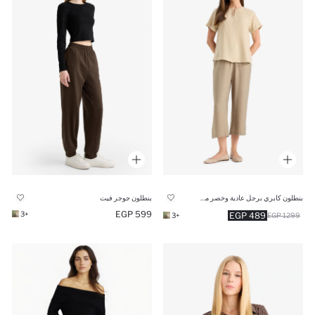
بنطلون كابري برجل عادية وخصر مطاطي
بنطلون جوجر فيت
599 EGP
+3
489 EGP
+3
1299 EGP