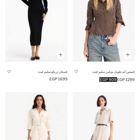
قميص كم طويل بوبلين سليم فيت
فستان تريكو سليم فيت
1699 EGP
909 EGP
1299 EGP