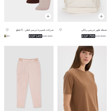
شنطة ظهر حريمي رجالي
شرابات قصيرة حريمي قطن - 5 قطع
149 EGP
799 EGP
+1
399 EGP
999 EGP