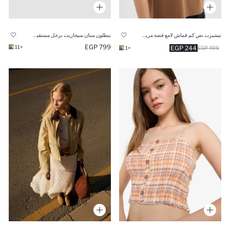
تيشيرت نص كم قماش لامع قصة مريحة برقبة مستديرة
بنطلون ستان سيجاريت برجل مستقيم وخصر عادي
799 EGP
+11
244 EGP
+1
499 EGP