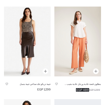
بنطلون قصة عادية ورجل عادية بجيب وخصر مطاطي
جيبة تريكو جلد صناعي جيبة بنسل
1299 EGP
489 EGP
1299 EGP