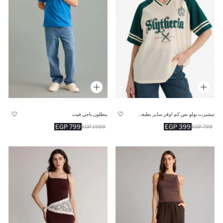
تيشيرت بولو نص كم اوفر سايز بطبعة هاري بوتر
بنطلون باجي فيت
799 EGP
399 EGP
1999 EGP
799 EGP