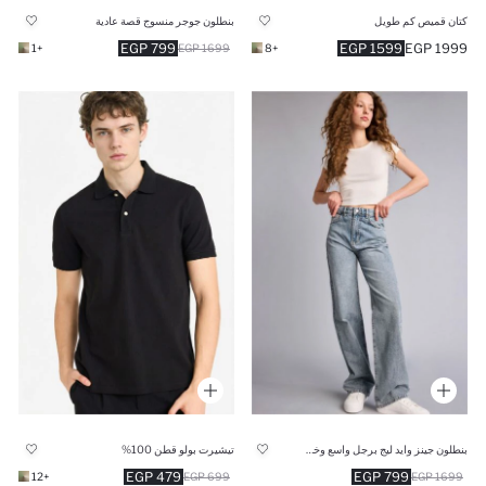
كتان قميص كم طويل
بنطلون جوجر منسوج قصة عادية
799 EGP
1599 EGP
1999 EGP
+1
1699 EGP
+8
بنطلون جينز وايد ليج برجل واسع وخصر عالي
تيشيرت بولو قطن 100%
479 EGP
799 EGP
+12
699 EGP
1699 EGP