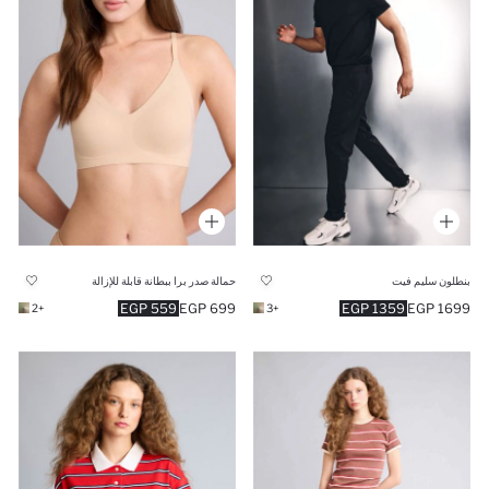
بنطلون سليم فيت
حمالة صدر برا ببطانة قابلة للإزالة
559 EGP
699 EGP
1359 EGP
1699 EGP
+2
+3