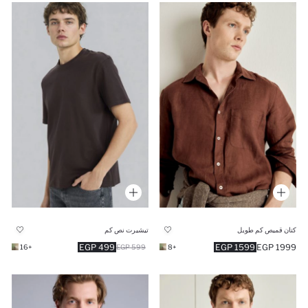
كتان قميص كم طويل
تيشيرت نص كم
499 EGP
1599 EGP
1999 EGP
+16
599 EGP
+8