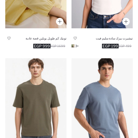
تيشيرت بيزك سادة سليم فيت
تونيك كم طويل بوبلين قصة عادية
999 EGP
199 EGP
1699 EGP
+3
499 EGP