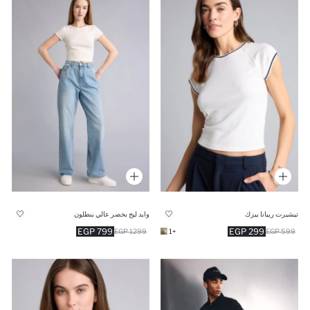
تيشيرت ريبانا بيزك
وايد ليج بخصر عالي بنطلون
799 EGP
299 EGP
1299 EGP
+1
599 EGP