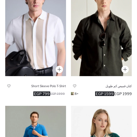
كتان قميص كم طويل
Short Sleeve Polo T-Shirt
799 EGP
1599 EGP
1999 EGP
1999 EGP
+8