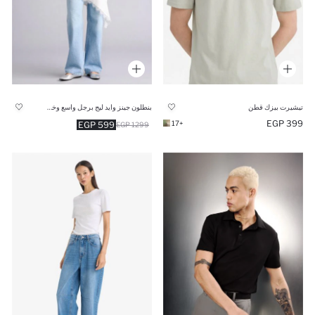
تيشيرت بيزك قطن
بنطلون جينز وايد ليج برجل واسع وخصر عالي
399 EGP
+17
599 EGP
1299 EGP