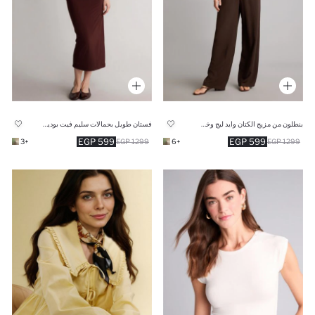
بنطلون من مزيج الكتان وايد ليج وخصر عالي
فستان طويل بحمالات سليم فيت بوديكون بياقة مربعة
599 EGP
599 EGP
+3
1299 EGP
+6
1299 EGP