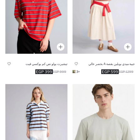
جيبة ميدي بوبلين بقصة A بخصر عالي
تيشيرت بولو نص كم بوكسي فيت
399 EGP
599 EGP
999 EGP
+3
1299 EGP