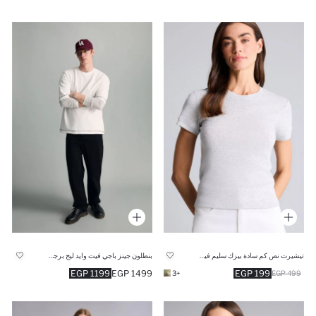
تيشيرت نص كم سادة بيزك سليم فيت وياقة مستديرة
بنطلون جينز باجي فيت وايد ليج برجل واسع
1199 EGP
1499 EGP
199 EGP
+3
499 EGP