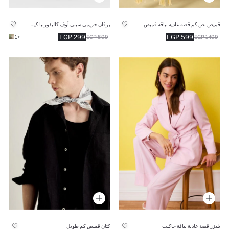
قميص نص كم قصة عادية بياقة قميص
برفان حريمي سيتي أوف كاليفورنيا كيوت بير 50 مل
299 EGP
599 EGP
+1
599 EGP
1499 EGP
بليزر قصة عادية بياقة جاكيت
كتان قميص كم طويل