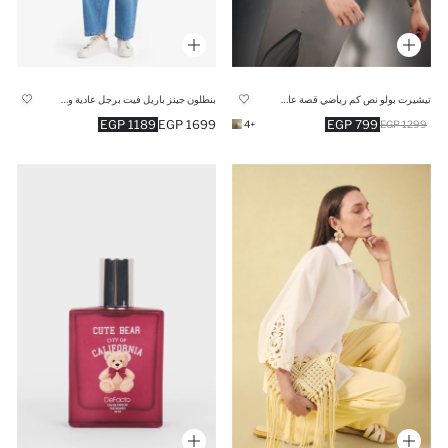
تيشيرت بولو نص كم رياضي قصة عادية
بنطلون جينز باريل فيت برجل عادية وخصر عالي
1189 EGP
1699 EGP
799 EGP
+4
1299 EGP