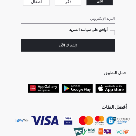
ذكر
أطفال
انثى
البريد الإلكتروني
أوافق على سياسة السرية
!إشترك الآن
حمل التطبيق
أفضل الفئات
جميع متاجرنا
برفانات حريمى
هدايا عيد الحب
جينز رجالي
البلوفر النسائية
تونيكات نسائي
بلوفر رجالي
فساتين نساء