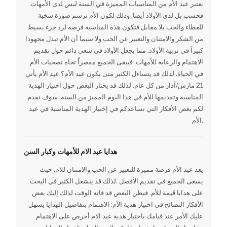
يعتبر عيد الأم من المناسبات المميزة في السنة ليس لدى الأمهات
فحسب بل لدى الأولاد أيضا, وذلك لكون الأم ترسم صورة سخية
للعطاء والحب بلا مقابل فتكون هذه المناسبة فرصة لرد جزء بسيط
من الشكر والامتنان والتعبير عن الحب ولا سيما أن الأم تبذل مجهودا
كبيراً في تربية الأولاد. مما يجعل الأولاد في سعي دائم حول تقديم
الاهتمام والرعاية للأمهات. فيبقى الجميع مقصراً تجاه تضحيات الأم
في الحياة. لذلك قد يتساءل الكثير متى يكون عيد الأم؟ عيد الأم يأتي
21 مارس/آذار من كل عام. لذلك قد يحتار البعض حول اختيار الهدية
المناسبة وتقديمها للأم في هذا اليوم المميز من السنة. سوف نقدم
لكم بعض الأفكار التي تساعدكم في إختيار الهدية المناسبة في عيد
الأم.
هدايا عيد الام للأمهات وكبار السن
يعد عيد الأم فرصة مميزة للتعبير عن الحب والامتنان للام. حيث
يسعى الجميع في تقديم الأفضل .لذلك قد ينشغل الكثير في البحث
على هدايا قَيمة للأم. فيظن البعض قد فاته الوقت لذلك إليك بعض
الأفكار النصائح في اختيار هدية الأم: الاهتمام بتفاصيل الهدايا يسهل
عليك الأمر عند قيامك باختيار هدية عيد الام أحرص على الاهتمام