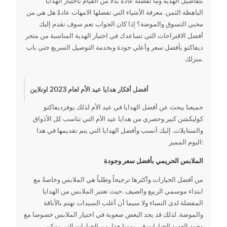
بتفاصيل الهدية وما تفضله عادةَ بدلا من القيام باختيار الهدايا
الباهظة الثمن. معرفة الأشياء التي تفضلها الامهات عادةً هل هي من
محبي التسوق والموضة؟ إذا كان الجواب نعم سوف نقدم إليك
أفضل الاقتراحات التي تساعدك في اختيار الهدية المناسبة من متجر
ديفاكتو بأفضل سعر وأعلي جودة وبخدمة التوصيل السريع حتي باب
منزلك.
أفضل أفكار هدايا عيد الأم لعام 2023 اونلاين
جميعنا يبحث عن أفضل الهدايا في عيد الأم لذلك يوفرديفاكتو
كوليكشن كبير وحصري من هدايا عيد الأم التي تناسب كل الأذواق
والستايلات. إليك أنسب وأفضل الهدايا التي يتم تقديمها في هذا
اليوم المميز:
الملابس الحريمي بأفضل سعر وجودة
من أفضل الخيارات وأكثرها ترجيحاً وطلباً هي الملابس وخاصةً مع
ابتداء موسمي الربيع والصيف .حيث تعتبر الملابس من الهدايا
المفضلة لدى النساء ولا سيما أن أغلب السيدات تهتم بالأناقة
والموضة. لذلك قد يجد البعض صعوبة في اختيار الملابس خصوصا مع
وجود العديد الخيارات في يومنا هذا. من الخيارات التي يمكن