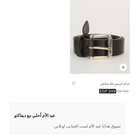
حزام حريمي جلد صناعي
349 EGP
499 EGP
عيد الأم أحلي مع ديفاكتو
تسوق هدايا عيد الأم لست الحبايب اونلاين