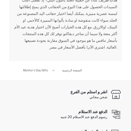
هدايا ظريف. ماذا عن حقيبة الجلد باللون البني؟ إذ تفضل أغلب
السيدات الحصول على هذا النوع من الحقائب الذي يمنح إطلالتها
لمسة عصرية مميزة. يمكنك أيضا اختيار حقائب اليد المصنوعة من
الجلد سواء كانت منقوشة او سادة بألوانها المميزة كالأحمر، او
البينك، اوالازرق. مع كل هذه الخيارات أصبح الآن اختيار هدية عيد الأم
أكثر متعة ولا سيما أن متاجر ديفاكتو توفر لك كل هذه المنتجات
بأسعار تنافس ما هو موجود في السوق مقارنة بجودة تصنيعها
العالية. اشتري الآن! بأفضل الأسعار في مصر.
الصفحة الرئيسية
Mother's Day Gifts
انقر و استلم من الفرع
شحن مجاني
الدفع عند الاستلام
رسوم الدفع عند الاستلام 20 جنيه