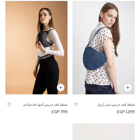
شنطة كتف حريمي جينز أزرق
شنطة كتف حريمي أسود جلد صناعي
799 EGP
1299 EGP