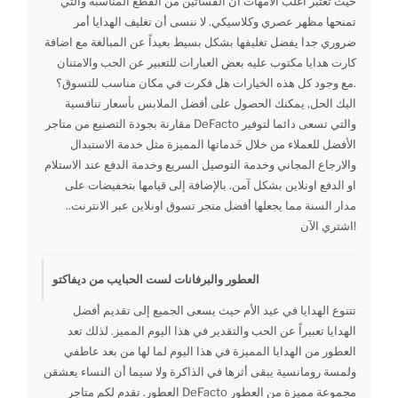
حيث تعتبر أغلب الأمهات أن الفساتين من القطع المناسبة والتي
تمنحها مظهر عصري وكلاسيكي. لا ننسى أن تغليف الهدايا أمر
ضروري جدا يفضل تغليفها بشكل بسيط بعيداً عن المبالغة مع اضافة
كارت هدايا مكتوب عليه بعض العبارات للتعبير عن الحب والامتنان
.مع وجود كل هذه الخيارات هل فكرت في مكان مناسب للتسوق؟
اليك الحل, يمكنك الحصول على أفضل الملابس بأسعار تنافسية
مقارنة بجودة التصنيع من متاجر DeFacto والتي تسعى دائما لتوفير
الأفضل للعملاء من خلال خَدماتها المميزة مثل خدمة الاستبدال
والارجاع المجاني وخدمة التوصيل السريع وخدمة الدفع عند الاستلام
او الدفع اونلاين بشكل آمن. بالإضافة إلى قيامها بتخفيضات على
مدار السنة مما يجعلها أفضل متجر تسوق اونلاين عبر الانترنت..
اشتري الآن!
العطور والبرفانات لست الحبايب من ديفاكتو
تتنوع الهدايا في عيد الأم حيث يسعى الجميع إلى تقديم أفضل
الهدايا تعبيراً عن الحب والتقدير في هذا اليوم المميز. لذلك تعد
العطور من الهدايا المميزة في هذا اليوم لما لها من بعد عاطفي
ولمسة رومانسية يبقى أثرها في الذاكرة ولا سيما أن النساء يعشقن
العطور. تقدم لكم متاجر DeFacto مجموعة مميزة من العطور