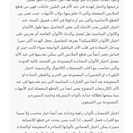
ترجيحها واختيار كهدية في عيد الأم هي البليزر جايكت. فهي من قطع
الملابس المفضلة والتي لا تخلو منها دولاب الأمهات. حيث تعتبر من
القطع الأساسية والتي يتم ارتداؤها في أغلب فصول السنة. عند
اختيار البليزر يجب الانتباه إلى بعض التفاصيل منها طول الأكمام
والالوان المناسبة. هل تُفضل والدتك الألوان الفاتحة أم تحرص على
اختيار الألوان الكلاسيكية؟ معرفة التفاصيل يجعل الهدية أكثر تميزا
ويدخل السعادة في قلب الأم. البناطيل الواسعة سواء كانت جينز او
قماش تعتبر أيضاً من قطع الملابس التي يمكن تقديمها في عيد الأم.
يفضل اختيار الألوان المحايدة المصنوعة من أقمشة عالية الجودة
والتي تتناسب مع أغلب التنسيقات الكاجوال والرسمية. اختيار
البلوزات او الشميزات المصنوعة من الحرير والقطن السادة او
المنقوشة يعد أيضا من الخيارات المناسبة التي يتم تقديمها في عيد
الأم. الكارديجان المفتوح يعتبر ايضا من القطع المفضلة لدى الأمهات
مما يمنحها إطلالة جذابة بألوانه المشرقة وخامته المميزة و
المصنوعة من الشيفون.
اختيار القمصان بألوان زاهية وجذابة يعد أيضا خيار مناسب ولا سيما
مع اقتراب فصل الصيف. إذا كنت ممن يبحث عن قطع كلاسيكية
مميزة يمكن اختيار الفساتين بألوانها الساحرة المنقوشة اوالسادة