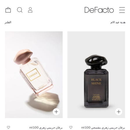
هدية عيد الام
الفلتر
برفان حريمي زهري بنفسجي 100 ml
برفان حريمي زهري 100 ml