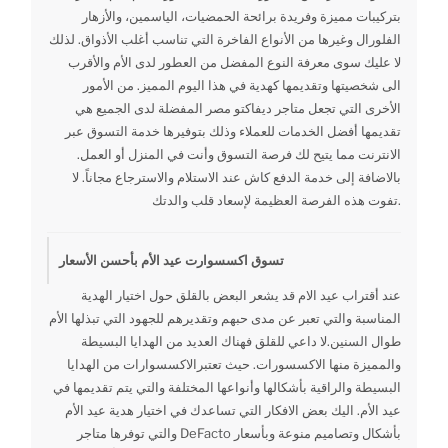
بتركيبات مميزة وفريدة برائحة الحمضيات، الياسمين، والأزهار
الفلورال وغيرها من الأنواع الفاخرة التي تناسب أغلب الأذواق. لذلك
لا عليك سوى معرفة النوع المفضل من العطور لدى الأم والأقرب
الى شخصيتها وتقديمها كهدية في هذا اليوم المميز. من الأمور
الأخرى التي تجعل متاجر ديفاكتو مصر المفضلة لدى الجميع هي
تقديمها أفضل الخدمات للعملاء وذلك بتوفيرها خدمة التسوق عبر
الانترنت مما يتيح لك فرصة التسوق وأنت في المنزل أو العمل.
بالاضافة إلى خدمة الدفع كاش عند الاستلام والاسترجاع مجاناً. لا
تفوت هذه الفرصة العظيمة لإسعاد قلب والدتك.
تسوق اكسسوارت عيد الأم بأحسن الأسعار
عند أقتراب عيد الام قد يشعر البعض بالقلق حول اختيار الهدية
المناسبة والتي تعبر عن مدى حبهم وتقديرهم للجهود التي تبذلها الأم
طوال السنين.لا داعي للقلق فهناك العديد من الهدايا البسيطة
والمميزة منها الاكسسورات. حيث تعتبرالاكسسوارات من الهدايا
البسيطة والراقية بأشكالها وأنواعها المختلفة والتي يتم تقديمها في
عيد الأم. اليك بعض الافكار التي تساعدك في اختيار هدية عيد الأم
والتي توفرها متاجر DeFacto بأشكال وتصاميم منوعة وبأسعار