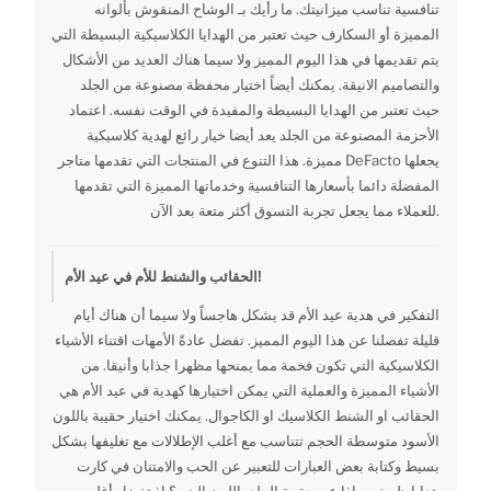
تنافسية تناسب ميزانيتك. ما رأيك بـ الوشاح المنقوش بألوانه
المميزة أو السكارف حيث تعتبر من الهدايا الكلاسيكية البسيطة التي
يتم تقديمها في هذا اليوم المميز ولا سيما هناك العديد من الأشكال
والتصاميم الانيقة. يمكنك أيضاً اختيار محفظة مصنوعة من الجلد
حيث تعتبر من الهدايا البسيطة والمفيدة في الوقت نفسه. اعتماد
الأحزمة المصنوعة من الجلد يعد أيضا خيار رائع لهدية كلاسيكية
مميزة. هذا التنوع في المنتجات التي تقدمها متاجر DeFacto يجعلها
المفضلة دائما بأسعارها التنافسية وخدماتها المميزة التي تقدمها
للعملاء مما يجعل تجربة التسوق أكثر متعة بعد الآن.
الحقائب والشنط للأم في عيد الأم!
التفكير في هدية عيد الأم قد يشكل هاجساً ولا سيما أن هناك أيام
قليلة تفصلنا عن هذا اليوم المميز. تفضل عادةً الأمهات اقتناء الأشياء
الكلاسيكية التي تكون فخمة مما يمنحها مظهرا جذابا وأنيقا. من
الأشياء المميزة والعملية التي يمكن اختيارها كهدية في عيد الأم هي
الحقائب او الشنط الكلاسيك او الكاجوال. يمكنك اختيار حقيبة باللون
الأسود متوسطة الحجم تتناسب مع أغلب الإطلالات مع تغليفها بشكل
بسيط وكتابة بعض العبارات للتعبير عن الحب والامتنان في كارت