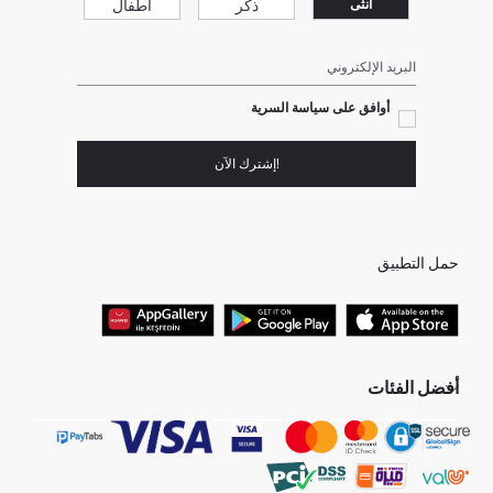
ذكر
أطفال
انثى
البريد الإلكتروني
أوافق على سياسة السرية
!إشترك الآن
حمل التطبيق
أفضل الفئات
جميع متاجرنا
برفانات حريمى
هدايا عيد الحب
جينز رجالي
البلوفر النسائية
تونيكات نسائي
بلوفر رجالي
فساتين نساء