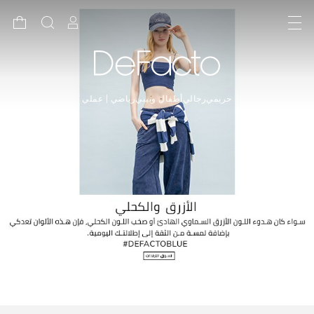
حريمي
رجالي
أطفال وبيبي
رياضي | عملي