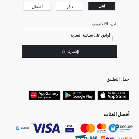
ذكر
أطفال
انثى
البريد الإلكتروني
أوافق على سياسة السرية
!إشترك الآن
حمل التطبيق
أفضل الفئات
جميع متاجرنا
برفانات حريمى
هدايا عيد الحب
جينز رجالي
البلوفر النسائية
تونيكات نسائي