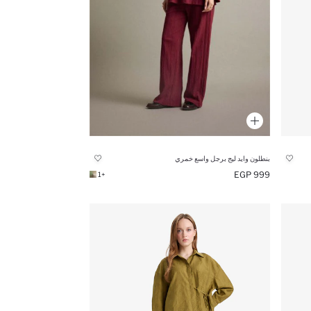
بنطلون وايد ليج برجل واسع خمري
999 EGP
+1