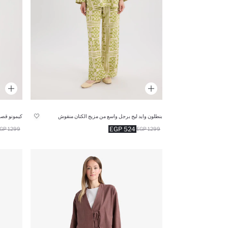
بنطلون وايد ليج برجل واسع من مزيج الكتان منقوش
كيمونو قصة
524 EGP
1299 EGP
1299 EGP