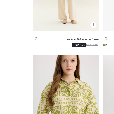
بنطلون من مزيج الكتان وايد ليج
629 EGP
1299 EGP
+1