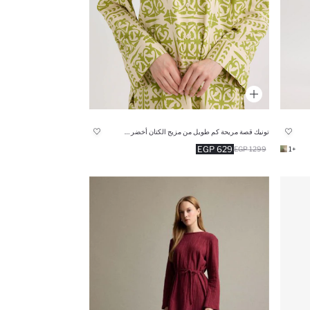
تونيك قصة مريحة كم طويل من مزيج الكتان أخضر منقوش
629 EGP
1299 EGP
+1