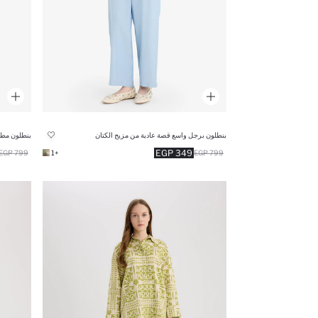
بنطلون برجل واسع قصة عادية من مزيج الكتان
بنطلون مطب
349 EGP
799 EGP
+1
799 EGP