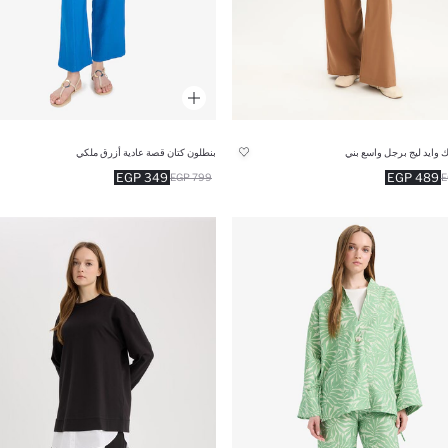
 وايد ليج برجل واسع بني
بنطلون كتان قصة عادية أزرق ملكي
349 EGP
489 EGP
799 EGP