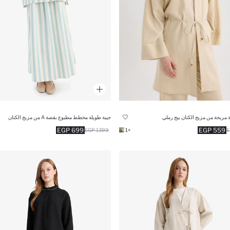
 مريحة من مزيج الكتان بيج رملي
جيبة طويلة مخطط مطبوع بقصة A من مزيج الكتان
699 EGP
559 EGP
1399 EGP
+1