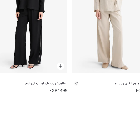
زيج الكتان وايد ليج
بنطلون كريب وايد ليج برجل واسع
1499 EGP