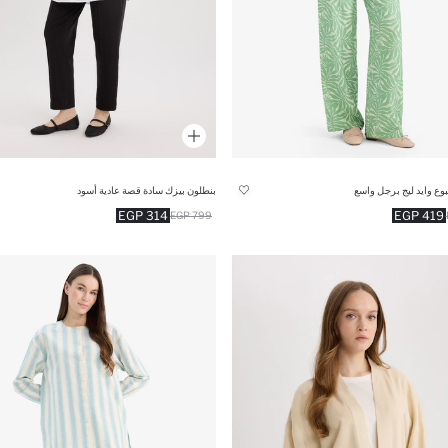
وع وايد ليج برجل واسع
بنطلون بيزك سادة قصة عادية أسود
314 EGP
419 EGP
799 EGP