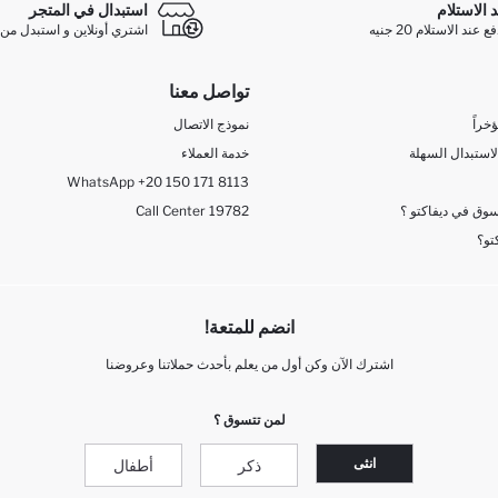
د الاستلام
استبدال في المتجر
ند الاستلام 20 جنيه
اشتري أونلاين و استبدل من 
تواصل معنا
خراً
نموذج الاتصال
لاستبدال السهلة
خدمة العملاء
WhatsApp +20 150 171 8113
وق في ديفاكتو ؟
Call Center 19782
تو؟
انضم للمتعة!
اشترك الآن وكن أول من يعلم بأحدث حملاتنا وعروضنا
لمن تتسوق ؟
انثى
ذكر
أطفال