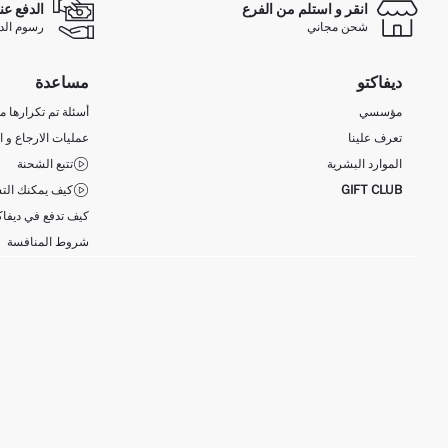
انقر و استلم من الفرع
الدفع عن
شحن مجاني
رسوم الدفع ع
ديفاكتو
مساعدة
مؤسسي
أسئلة تم تكرارها مؤ
تعرف علينا
عمليات الارجاع و ا
الموارد البشرية
تتبع الشحنة
GIFT CLUB
كيف يمكنك التس
كيف تدفع في ديفاك
شروط المنافسة