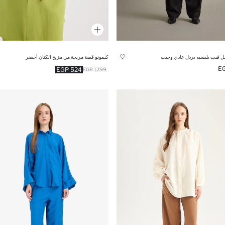
يل فيت بليسيه بردل عادي وجيب
كيمونو قصة مريحة من مزيج الكتان أخضر
524 EGP
1299 EGP