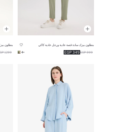
بنطلون بيزك سادة قصة عادية ورجل عادية كاكي
بنطلون بيزك
349 EGP
1299 EGP
+4
999 EGP