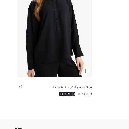
تونيك كم طويل كريب قصة مريحة
909 EGP
1299 EGP