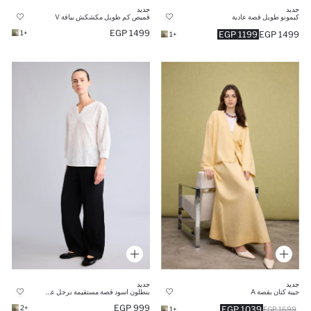
جديد
جديد
كيمونو طويل قصة عادية
قميص كم طويل مكشكش بياقة V
1499 EGP
+1
1199 EGP
1499 EGP
+1
جديد
جديد
جيبة كتان بقصة A
بنطلون اسود قصة مستقيمة برجل عادية
999 EGP
+2
1039 EGP
+1
1699 EGP