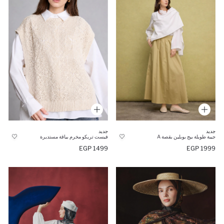
جديد
جديد
جيبة طويلة بيج بوبلين بقصة A
فيست تريكو مخرم بياقة مستديرة
1499 EGP
1999 EGP