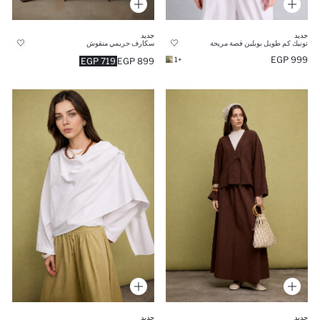
جديد
جديد
تونيك كم طويل بوبلين قصة مريحة
سكارف حريمي منقوش
999 EGP
+1
719 EGP
899 EGP
جديد
جديد