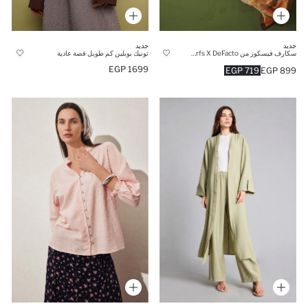
جديد
جديد
سكارف فيسكوز من Fresh Scarfs X DeFacto
تونيك بوبلين كم طويل قصة عادية
1699 EGP
719 EGP
899 EGP