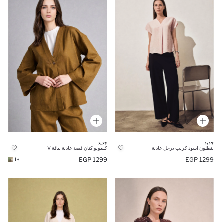
جديد
جديد
بنطلون اسود كريب برجل عادية
كيمونو كتان قصة عادية بياقة V
1299 EGP
1299 EGP
+1