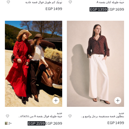
جيبة طويلة كتان بقصة A
تونيك كم طويل فوال قصة عادية
1499 EGP
1359 EGP
1699 EGP
جديد
جديد
بنطلون قصة مستقيمة برجل واسع وحزام
جيبة طويلة فوال بقصة A من Manuka x Defacto
1499 EGP
2159 EGP
2699 EGP
+2