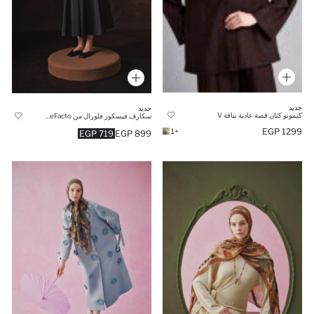
جديد
جديد
كيمونو كتان قصة عادية بياقة V
سكارف فيسكوز فلورال من Fresh Scarfs X DeFacto
1299 EGP
+1
719 EGP
899 EGP