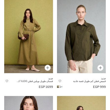
جديد
جديد
قميص قطن كم طويل قصة عادية
فستان طويل بوبلين قطن 100% كم طويل
1699 EGP
999 EGP
+1