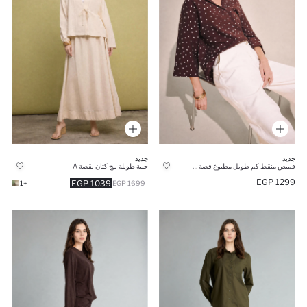
جديد
جديد
قميص منقط كم طويل مطبوع قصة مريحة
جيبة طويلة بيج كتان بقصة A
1299 EGP
1039 EGP
+1
1699 EGP