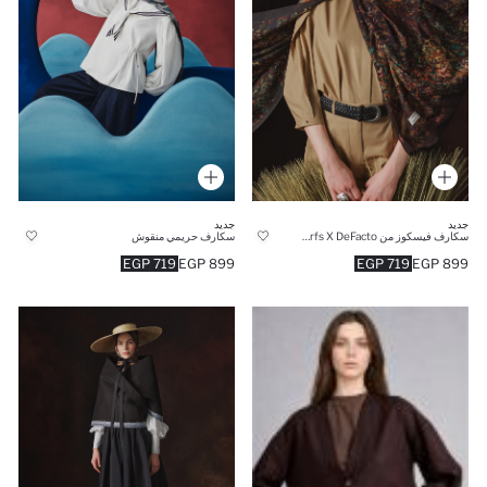
جديد
جديد
سكارف فيسكوز من Fresh Scarfs X DeFacto
سكارف حريمي منقوش
719 EGP
899 EGP
719 EGP
899 EGP