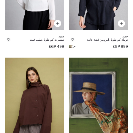
جديد
جديد
تونيك كم طويل ايروبين قصة عادية
تيشيرت كم طويل سليم فيت
499 EGP
999 EGP
+1