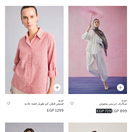
جديد
جديد
سكارف حريمي منقوش
قميص قطن كم طويل قصة عادية
1299 EGP
719 EGP
899 EGP