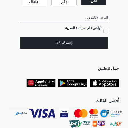
ذكر
أطفال
انثى
البريد الإلكتروني
أوافق على سياسة السرية
!إشترك الآن
حمل التطبيق
أفضل الفئات
جميع متاجرنا
برفانات حريمى
هدايا عيد الحب
جينز رجالي
البلوفر النسائية
تونيكات نسائي
بلوفر رجالي
فساتين نساء