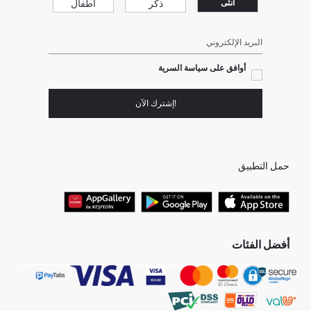
ذكر
أطفال
انثى
البريد الإلكتروني
أوافق على سياسة السرية
!إشترك الآن
حمل التطبيق
أفضل الفئات
جميع متاجرنا
برفانات حريمى
هدايا عيد الحب
جينز رجالي
البلوفر النسائية
تونيكات نسائي
بلوفر رجالي
فساتين نساء