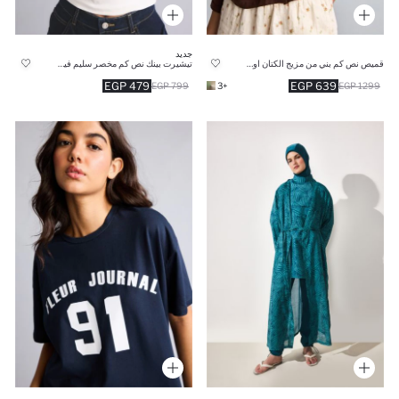
جديد
قميص نص كم بني من مزيج الكتان اوفر سايز
تيشيرت بينك نص كم مخصر سليم فيت
479 EGP
639 EGP
799 EGP
+3
1299 EGP