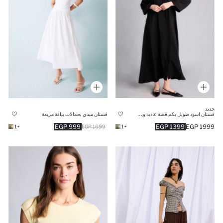
جديد
فستان اسود طويل بكم قصة عادية وياقة قميص
فستان ميدي بحمالات بياقة مربعة
999 EGP
1399 EGP
1999 EGP
+1
1699 EGP
+1