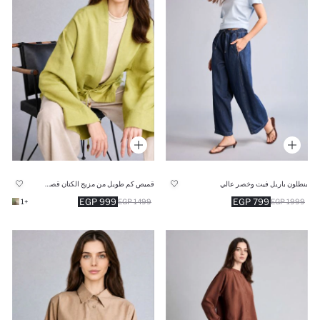
بنطلون باريل فيت وخصر عالي
قميص كم طويل من مزيج الكتان قصة مريحة
999 EGP
799 EGP
+1
1499 EGP
1999 EGP