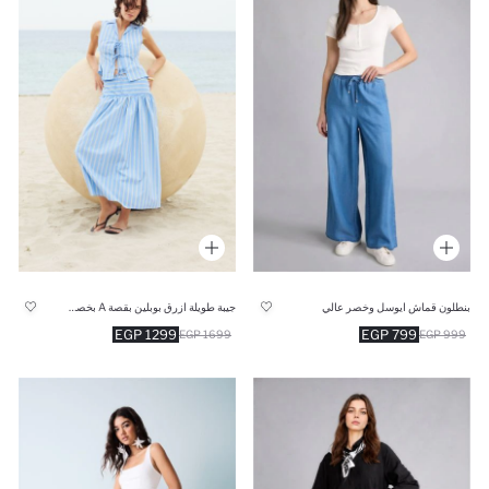
بنطلون قماش ايوسل وخصر عالي
جيبة طويلة ازرق بوبلين بقصة A بخصر عادي
1299 EGP
799 EGP
1699 EGP
999 EGP