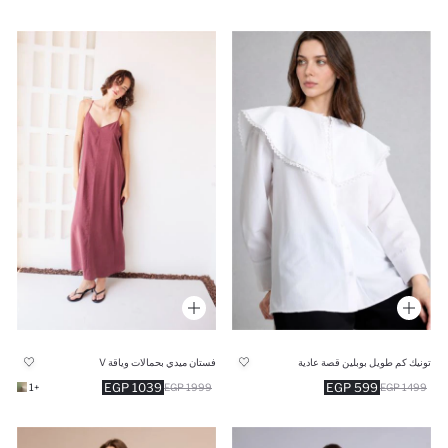
تونيك كم طويل بوبلين قصة عادية
فستان ميدي بحمالات وياقة V
1039 EGP
599 EGP
+1
1999 EGP
1499 EGP