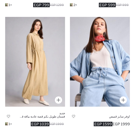
799 EGP
599 EGP
+1
1299 EGP
+2
999 EGP
جديد
اوفر سايز قميص
فستان طويل بكم قصة عادية بياقة قميص
1039 EGP
1599 EGP
1999 EGP
+1
1999 EGP