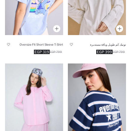
تونيك كم طويل وياقة مستديرة
Oversize Fit Short Sleeve T-Shirt
319 EGP
399 EGP
799 EGP
799 EGP