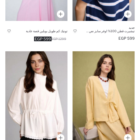
جديد
تيشيرت قطن 100% اوفر سايز نص كم وطبعة من الخلف
تونيك كم طويل بوبلين قصة عادية
599 EGP
599 EGP
1299 EGP