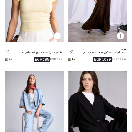
جديد
جيبة طويلة فيسكوز مجعد بخصر عادي
تيشيرت بيزك سادة نص كم سليم فيت وياقة مستدير
199 EGP
1039 EGP
+3
499 EGP
+1
1699 EGP