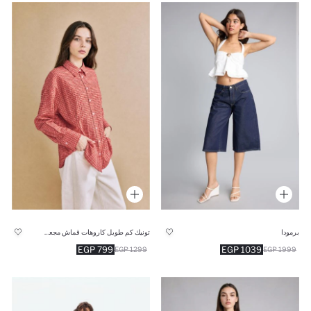
برمودا
تونيك كم طويل كاروهات قماش مجعد قصة مريحة
799 EGP
1039 EGP
1299 EGP
1999 EGP