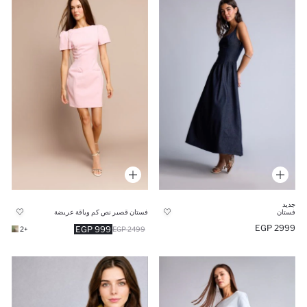
جديد
فستان
فستان قصير نص كم وياقة عريضة
2999 EGP
999 EGP
+2
2499 EGP