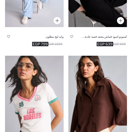
كيمونو اسود قماش مجعد قصة عادية بياقة V
وايد ليج بنطلون
799 EGP
639 EGP
1999 EGP
999 EGP