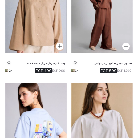
بنطلون بني وايد ليج برجل واسع
تونيك كم طويل فوال قصة عادية
499 EGP
599 EGP
+2
999 EGP
+1
1299 EGP