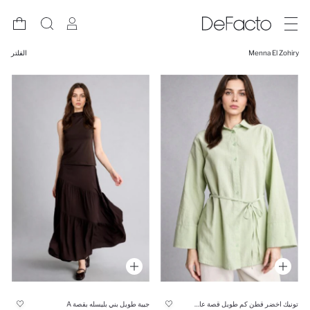
Menna El Zohiry
الفلتر
تونيك اخضر قطن كم طويل قصة عادية
جيبة طويل بني بليسله بقصة A