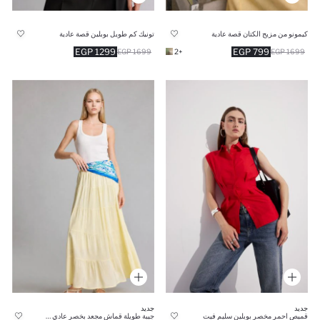
كيمونو من مزيج الكتان قصة عادية
تونيك كم طويل بوبلين قصة عادية
1299 EGP
799 EGP
1699 EGP
+2
1699 EGP
جديد
جديد
قميص احمر مخصر بوبلين سليم فيت
جيبة طويلة قماش مجعد بخصر عادي وبطانة قطنية