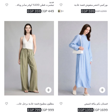
جديد
بوركيني اخضر منقوش قصة عادية
تيشيرت قطن 100% اوفر سايز وياقة مستديرة
359 EGP
449 EGP
599 EGP
+1
1299 EGP
فستان بكم بياقة قميص
بنطلون مطبوع قصة عادية برجل عادية وخصر عالي
799 EGP
999 EGP
1359 EGP
1699 EGP