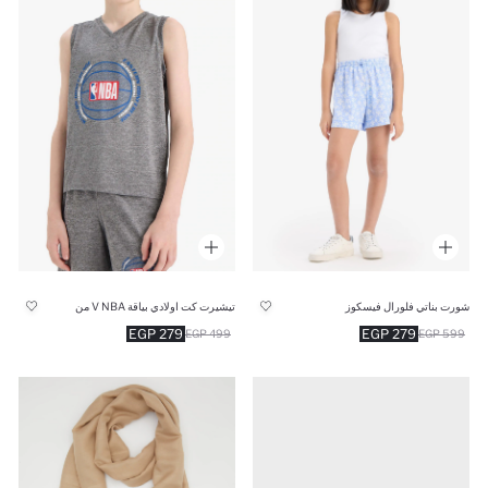
شورت بناتي فلورال فيسكوز
تيشيرت كت اولادي بياقة V NBA من
279 EGP
279 EGP
499 EGP
599 EGP