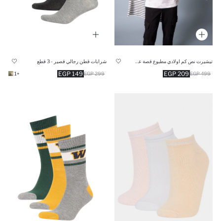
تيشيرت نص كم اولادي مطبوع قصة عادية برقبة مستديرة
شرابات قطن رجالي قصير - 3 قطع
149 EGP
209 EGP
+1
299 EGP
499 EGP