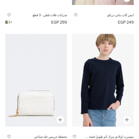
ايس كاب بناتي تريكو
شرابات فلات قطن - 3 قطع
299 EGP
249 EGP
+1
تيشيرت اولادي بيزك كم طويل قصة عادية برقبة مستديرة
محفظة حريمي جلد صناعي