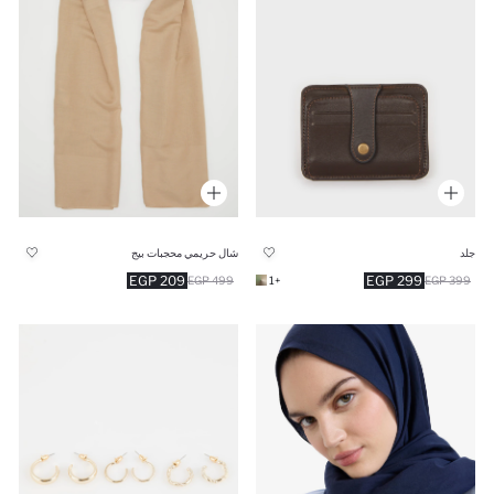
جلد
شال حريمي محجبات بيج
209 EGP
299 EGP
499 EGP
+1
399 EGP