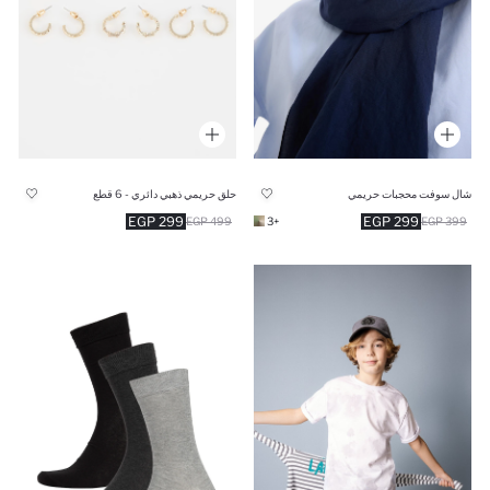
شال سوفت محجبات حريمي
حلق حريمي ذهبي دائري - 6 قطع
299 EGP
299 EGP
499 EGP
+3
399 EGP