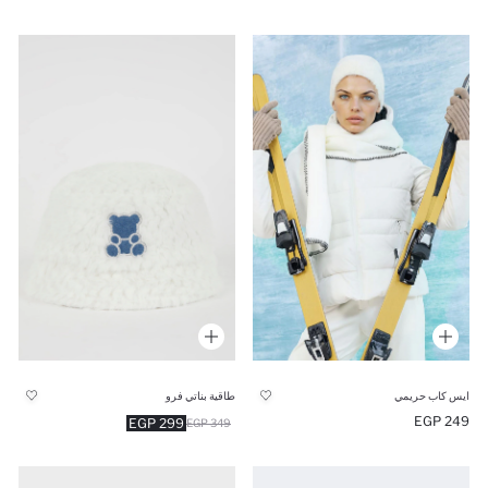
ايس كاب حريمي
طاقية بناتي فرو
249 EGP
299 EGP
349 EGP