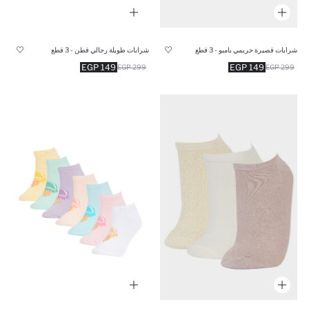
شرابات قصيرة حريمي بامبو - 3 قطع
شرابات طويلة رجالي قطن - 3 قطع
149 EGP
149 EGP
299 EGP
299 EGP