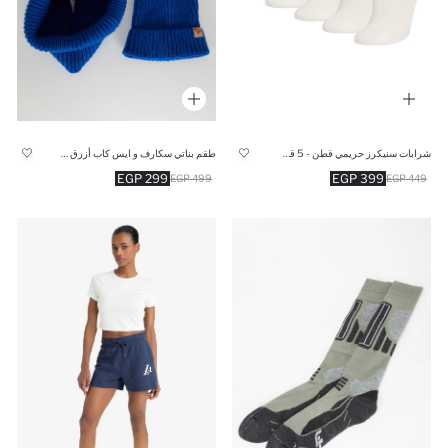
شرابات سنيكرز حريمي قطن - 5 قطع
طقم بناتي سكارف و ايس كاب أزرق - قطعتين
299 EGP
399 EGP
499 EGP
449 EGP