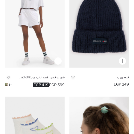
قبعة بيريه
شورت قصير قصة عادية من DeFactoFit
249 EGP
419 EGP
599 EGP
+1