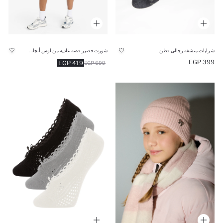
شرابات منشفة رجالي قطن
شورت قصير قصة عادية من لوس أنجلوس ليكرز من DeFactoFit
399 EGP
419 EGP
699 EGP