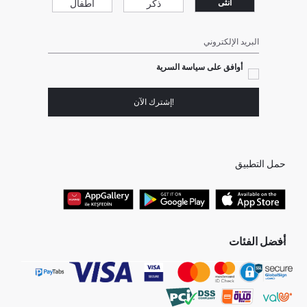
ذكر
أطفال
انثى
البريد الإلكتروني
أوافق على سياسة السرية
!إشترك الآن
حمل التطبيق
أفضل الفئات
جميع متاجرنا
برفانات حريمى
هدايا عيد الحب
جينز رجالي
البلوفر النسائية
تونيكات نسائي
بلوفر رجالي
فساتين نساء