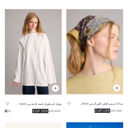
بندانا حريمي قطن فلورال من Manuka x Defacto
تونيك كم طويل قصة عادية من Manuka x Defacto
199 EGP
399 EGP
599 EGP
+1
999 EGP