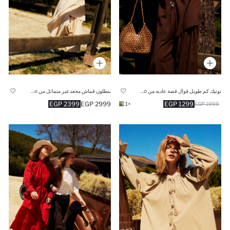
تونيك كم طويل فوال قصة عادية من Manuka x Defacto
بنطلون قماش مجعد غير متماثل من Manuka x Defacto
2399 EGP
2999 EGP
1299 EGP
+1
1999 EGP