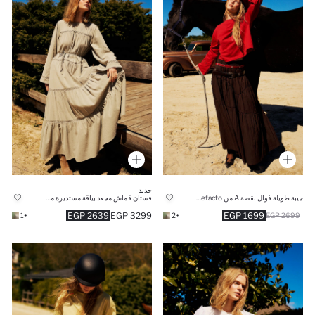
جديد
جيبة طويلة فوال بقصة A من Manuka x Defacto
فستان قماش مجعد بياقة مستديرة من Manuka x Defacto
2639 EGP
3299 EGP
1699 EGP
+1
+2
2699 EGP