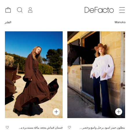
Manuka
الفلتر
بنطلون جينز اسود برجل واسع وخصر عالي من Manuka x Defacto
فستان قماش مجعد بياقة مستديرة من Manuka x Defacto