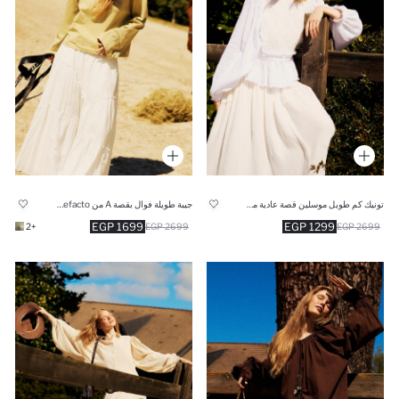
تونيك كم طويل موسلين قصة عادية من Manuka x Defacto
جيبة طويلة فوال بقصة A من Manuka x Defacto
1699 EGP
1299 EGP
+2
2699 EGP
2699 EGP