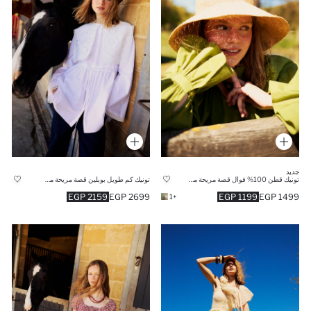
جديد
تونيك قطن 100% فوال قصة مريحة من Manuka x Defacto
تونيك كم طويل بوبلين قصة مريحة من Manuka x Defacto
2159 EGP
2699 EGP
1199 EGP
1499 EGP
+1