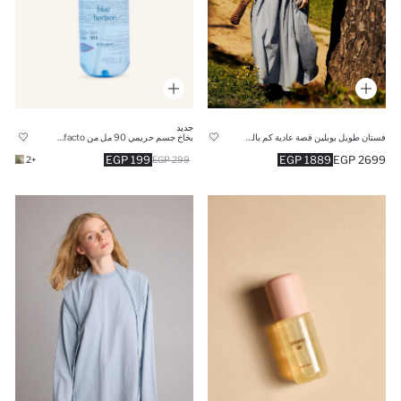
جديد
فستان طويل بوبلين قصة عادية كم بالون من Manuka x Defacto
بخاخ جسم حريمي 90 مل من Manuka x Defacto
199 EGP
1889 EGP
2699 EGP
+2
299 EGP