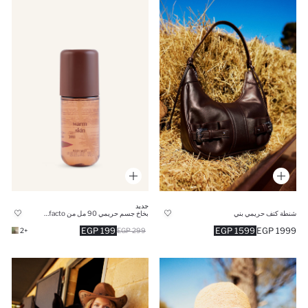
جديد
شنطة كتف حريمي بني
بخاخ جسم حريمي 90 مل من Manuka x Defacto
199 EGP
1599 EGP
1999 EGP
+2
299 EGP