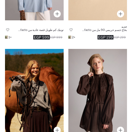
جديد
بخاخ جسم حريمي 90 مل من Manuka x Defacto
تونيك كم طويل قصة عادية من Manuka x Defacto
599 EGP
199 EGP
+1
999 EGP
+2
299 EGP