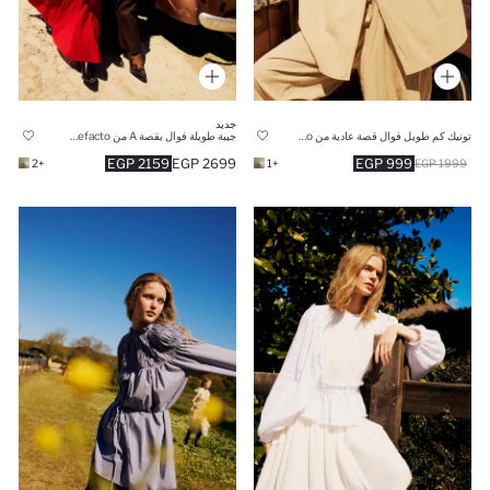
جديد
تونيك كم طويل فوال قصة عادية من Manuka x Defacto
جيبة طويلة فوال بقصة A من Manuka x Defacto
2159 EGP
2699 EGP
999 EGP
+2
+1
1999 EGP