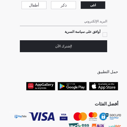
ذكر
أطفال
انثى
البريد الإلكتروني
أوافق على سياسة السرية
!إشترك الآن
حمل التطبيق
أفضل الفئات
جميع متاجرنا
برفانات حريمى
هدايا عيد الحب
جينز رجالي
البلوفر النسائية
تونيكات نسائي