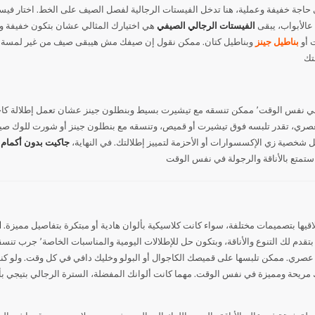
ى حاجة خفيفة وعملية، هنا تدخل الفيستات الرجالية لفصل الصيف على الخط. اختار 
عالأبواب، يبقى
الفيستات الرجالي الصيفي
هي اختيارك المثالي عشان بتكون خفيفة و
 أو
بناطيل جينز
وبناطيل كتان. ممكن نقول إن صيفك مش هيبقى صيف من غير لمسة من ا
الجاكيت بدون أكمام مصمم عشان يكون مريح وعملي في نفس الوقت٬ ممكن تنسقه مع تيشيرت بسيط وبنطلون جي
عصري، تقدر تلبسه فوق تيشيرت أو قميص، وتنسقه مع بنطلون جينز أو شورت للوك صيف
شخصية زي الإكسسوارات أو الأحزمة لتمييز إطلالتك. في النهاية،
جاكيت بدون أكمام
ه
اقيها بتصميمات مختلفة، سواء كانت كلاسيكية بألوان هادية أو مبتكرة بتفاصيل مميزة.
ا
جزء من ستايلك ومظهرك لازم تكون ف
وب عصري. ممكن تلبسها على قميصك الكاجوال أو البولو وخليك دافي في كل وقت. ولو 
ريحة ومميزة في نفس الوقت. مهما كانت ألوانك المفضلة، السترة الرجالي بتيجي بألو