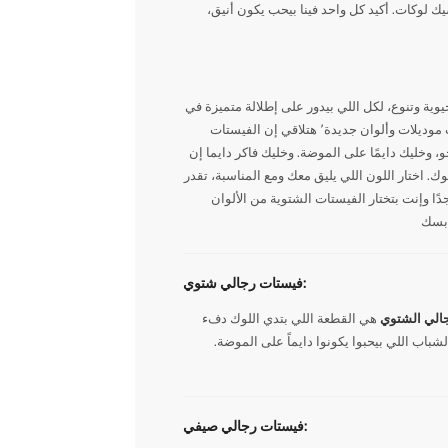
ك لوكات. أكيد كل واحد فينا بيحب يكون أنيق،
وية وتنوع، لكل اللي بيدور على إطلالة متميزة في
كل موسم وأي مناسبة، لازم تخلي الفيست الرجالي قطعة أساسية في دولابك. اكتشف موديلات الفيستات الرجالي المختلفة لكل مناسبة وجرب موديلات وألوان جديدة٬ هتلاقي إن الفيستات
، وخليك دايمًا على الموضة. وخليك فاكر دايما إن
. اختار اللون اللي يليق معك ومع المناسبة، تقدر
دًا وإنت بتختار الفيستات الشتوية من الألوان
فيستات رجالي شتوي:
جالي الشتوي
هي القطعة اللي بتدي اللوك دفء
شباب اللي بيحبوا يكونوا دايماً على الموضة.
فيستات رجالي صيفي: