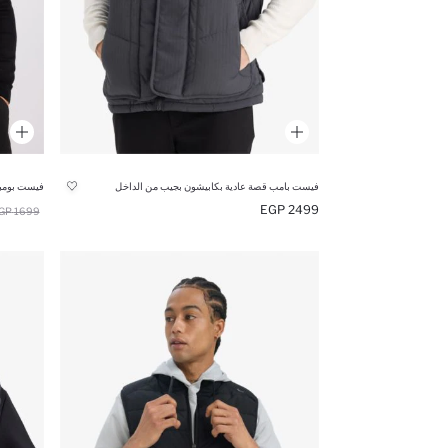
فيست بامب قصة عادية بكابيشون بجيب من الداخل
فيست بومبر
2499 EGP
1699 EGP