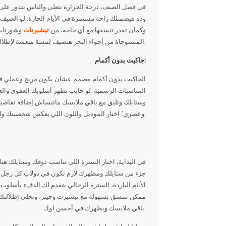
في فصل الصيف، درجة الحرارة بتعلى والناس بتدور عل
وده هيضمنلك راحة مستمرة في الأيام الحارة. لو الصيف 
وكمان تقدر تنسقها مع أي حاجة، من
تيشيرتات
وشورتات
المستوحاة من أجواء البحر هتضيف لمسة منعشة لإطلالتك.
جاكيت بدون أكمام:
المناسبات الرسمية. لو حابب تظهر أسلوبك العفوي وال
وستايلك وتليق مع باقي ملابسك ماتنساش إضافة تفاصيل 
وعصري٬ اختار الموديل واللون اللي يعكس شخصيتك واستمتع بالأناقة والرجولة في نفس الوقت.
في البداية، اختار السترة اللي تناسب ذوقك وستايلك هتل
الأيام الباردة، السترة الرجالي بتقدم لك الدفء بأسل
ممكن تتنسق بسهولة مع تيشيرت وجينز، وتخلي إطلالتك م
باقي ملابسك ويظهرك في أحسن لوك.