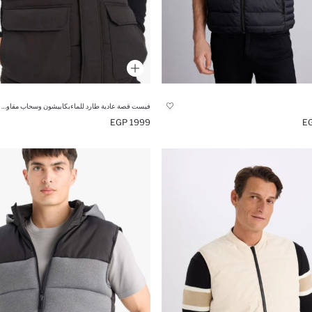
فيست قصة عادية طارد للماءبكابيشون وسحاب مقاومة للماء
1999 EGP