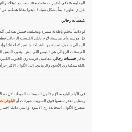
الجذابة، هتلاقي اختيارات متعددة تتناسب مع ذوقك. والن
فإزاي نظهر دايماً بشكل شيك؟ تابعوا معانا هنتكلم عن كولكشن واسعة من الفيستات الرجالي اللي هتخلي إطلالتك مميزة ومختلفة.
فيستات رجالي:
لو دايماً بتحلم بإطلالة مميزة ومُختلفة، فمش هتلاقي أ
الرجالي بتضيف لمسة من الشياكة والتميز لإطلالتك! وإذا
الفيستات الرجالي هي اللبس اللي مش بيتغير، اللبس اللي 
تلاقي
فيستات رجالي
بتفاصيل فريدة زي الجيوب الكبيرة أ
الكلاسيكية زي الأسود والرمادي، إلى الألوان الأكثر جرأة زي الأخضر الغامق أو البني، تقدر تلاقي اللون اللي يناسب ذوقك ويتناسب مع باقي ملابسك.
في الأيام الباردة، لازم تكون الفيستات المبطنة لأن ده
وستايل تقدر تلبسها فوق السويت شيرتات أو
البلوفرات
بنقترح الألوان المحايدة زي الأسود أو البني دايمًا اختيار مثالي وسهل تنسقه مع أي ملابس.