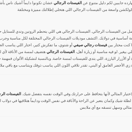
هارده جايبين لكم دليل متنوع عن
الفيستات الرجالي
عشان تكونوا دايماً أشيك ناس بأشي
فضل من الفيستات الرجالي. الفيستات الرجالي هي اللي بتحطم الروتين وتدي للستايل حي
 كنت محتار بين
فيستات رجالي صيفي
أو شتوي، ما تفكرش كتير، اختار اللي يناسب الجو
بيغير. لو فيه مناسبة أو زيارة أهل،
الفيستات الرجالي
هتضيف لمسة من الأناقة لأي لوك
و الأزرار البارزة، اللي بتدي للفيستات لمسة خاصة. وبالنسبة لتشكيلة الألوان فمهمة ج
 الاختيار المثالي لأنها بتحافظ على حرارتك وفي الوقت نفسه بتفضل شيك.
الفيستات الر
لطلة شيك وكمان بتعبر عن الراحة والأناقة في نفس الوقت ودايماً هتلاقيها في دولاب ال