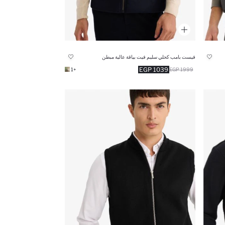
فيست بامب كحلي سليم فيت بياقة عالية مبطن
1039 EGP
+1
1999 EGP