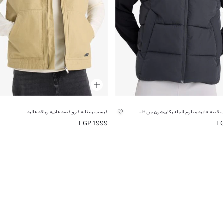
فيست بامب قصة عادية مقاوم للماء بكابيشون من DeFactoFit
فيست ببطانة فرو قصة عادية وياقة عالية
1999 EGP