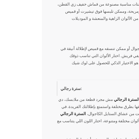
فيستات مناسبة مصنوعة من قماش خفيف زي القطن،
مريحة، وممكن تلبسها فوق تيشيرت أو قميص
لألوان الزاهية والمنعشة و الموديلات
نز عشان تعمل إطلالة كاجوال أو ممكن تنسقه مع قميص لإطلالة أنيقة في
ي فريش. اختار الألوان التي تناسب ذوقك
و الاختيار الذكي للحصول على لوك شيك
سترة رجالي:
لسترة الرجالي
مش مجرد قطعة من ملابسك، دي
ي دولاب كل رجل بتقدم لك التنوع والأناقة، وبتكون حل للإطلالات اليومية والمناسبات الخاصة٬ جرب تنسقها بطرق مختلفة واستمتع بإطلالتك الفريدة. في
كنت من عشاق الستايل الكاجوال،
السترة الرجالي
ان مختلفة ومتنوعة، اختار اللون اللي يتناسب مع