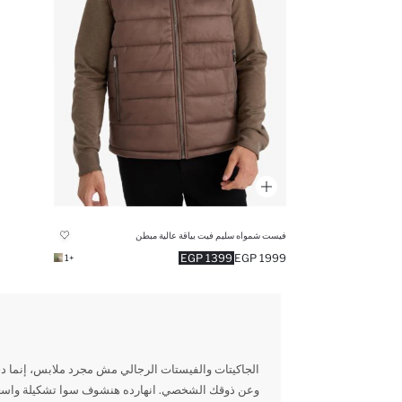
فيست شمواه سليم فيت بياقة عالية مبطن
1399 EGP
1999 EGP
+1
الجاكيتات والفيستات الرجالي مش مجرد ملابس، إنما دي
وعن ذوقك الشخصي. انهارده هنشوف سوا تشكيلة واسعة