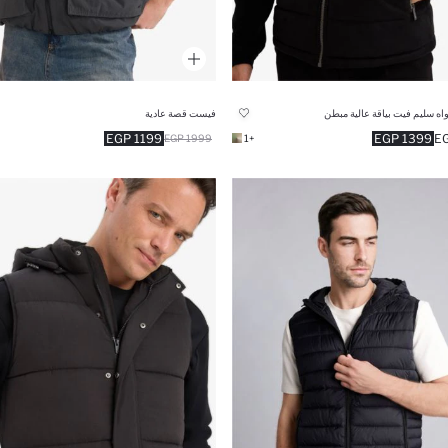
 سليم فيت بياقة عالية مبطن
فيست قصة عادية
1199 EGP
1399 EGP
1999 EGP
+1