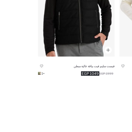
فيست سليم فيت بياقة عالية مبطن
1049 EGP
+1
1999 EGP