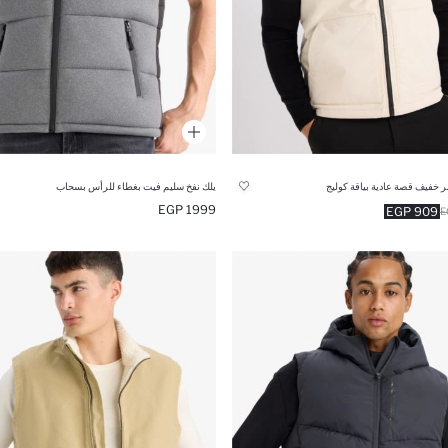
 خفيف قصة عادية بياقة كوليج
يلك نفخ سليم فيت بغطاء للرأس بسحاب
1999 EGP
909 EGP