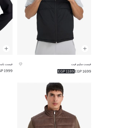
فيست سليم فيت
1999 EGP
1189 EGP
1699 EGP