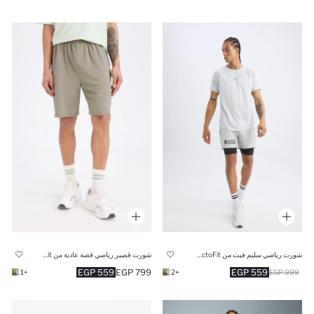
شورت رياضي سليم فيت من DeFactoFit
شورت قصير رياضي قصة عادية من DeFactoFit
559 EGP
799 EGP
559 EGP
+1
+2
999 EGP