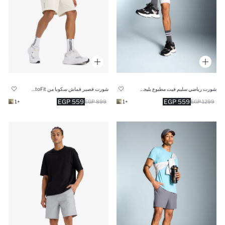
شورت رياضي سليم فيت مطبوع بليجن من DeFactoFit
شورت قصير قماش سكوبا من DeFactoFit
559 EGP
559 EGP
+1
899 EGP
+1
1299 EGP