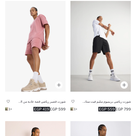
شورت رياضي بريميوم سليم فيت ستاندارت من DeFactoFit
شورت قصير رياضي قصة عادية من DeFactoFit
419 EGP
599 EGP
559 EGP
799 EGP
+1
+1