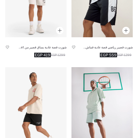
شورت قصير رياضي قصة عادية قماش سريع الجفاف من DeFactoFit
شورت قصة عادية بساق قصير من DeFactoFit NBA Brooklyn Net
419 EGP
559 EGP
1299 EGP
1299 EGP