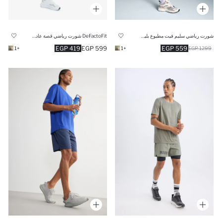
شورت رياضي سليم فيت مطبوع بليجن
DeFactoFit شورت رياضي قصة عادية من
419 EGP
599 EGP
559 EGP
+1
+1
1299 EGP