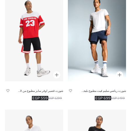
شورت رياضي سليم فيت مطبوع بليجن من DeFactoFit
شورت قصير اوفر سايز مطبوع من DeFactoFit
559 EGP
699 EGP
1299 EGP
1499 EGP