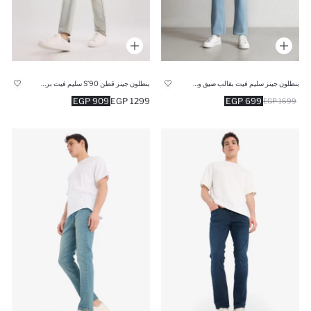
بنطلون جينز سليم فيت بقالب ضيق وخصر عالي
بنطلون جينز قطن 90’S سليم فيت برجل ضيقة وخصر عالي
909 EGP
1299 EGP
699 EGP
1699 EGP