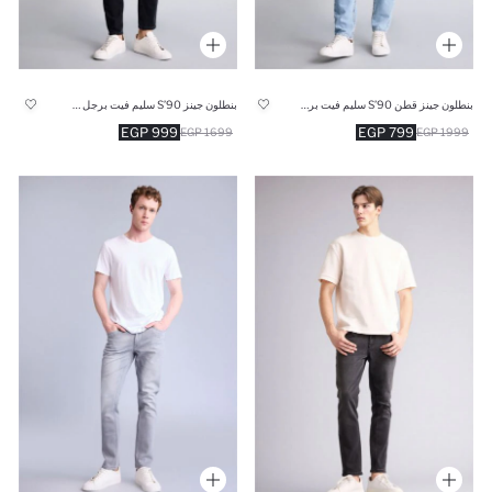
بنطلون جينز قطن 90’S سليم فيت برجل ضيق أزرق فاتح
بنطلون جينز 90’S سليم فيت برجل ضيق
999 EGP
799 EGP
1699 EGP
1999 EGP