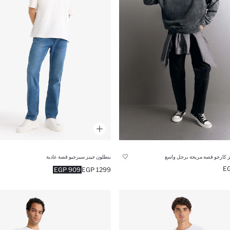
ز كارجو قصة مريحة برجل واسع
بنطلون جينز سيرجيو قصة عادية
909 EGP
1299 EGP