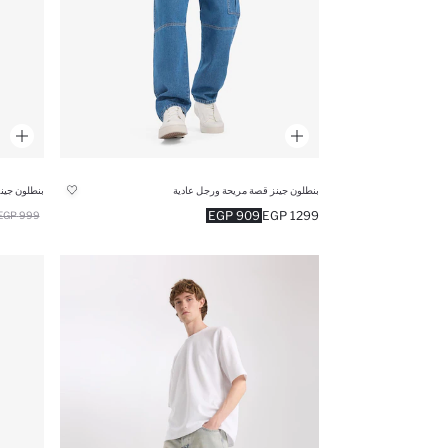
بنطلون جينز قصة مريحة ورجل عادية
بنطلون جين
909 EGP
1299 EGP
999 EGP