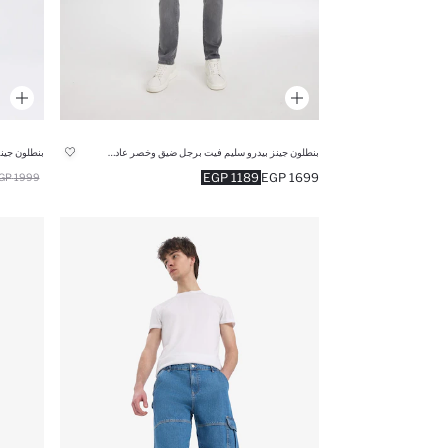
بنطلون جينز بيدرو سليم فيت برجل ضيق وخصر عادي رمادي
بنطلون جين
1189 EGP
1699 EGP
1999 EGP