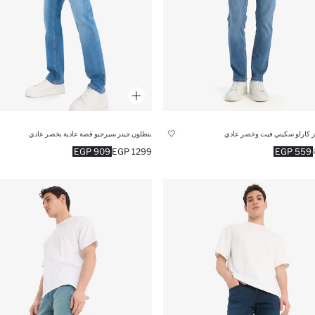
ز كارلو سكيني فيت وخصر عادي
بنطلون جينز سيرجيو قصة عادية بخصر عادي
909 EGP
1299 EGP
559 EGP