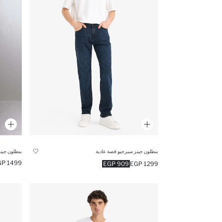
بنطلون جينز سيرجيو قصة عادية
بنطلون جين
1499 EGP
909 EGP
1299 EGP