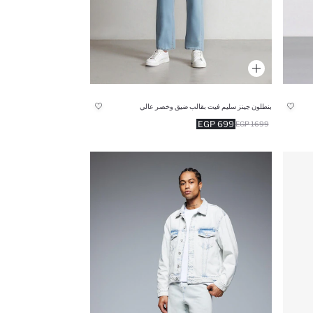
بنطلون جينز سليم فيت بقالب ضيق وخصر عالي
699 EGP
1699 EGP