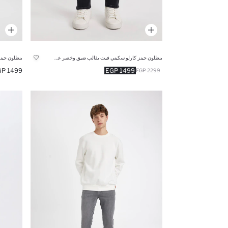
بنطلون جينز كارلو سكيني فيت بقالب ضيق وخصر عادي
1499 EGP
1499 EGP
2299 EGP