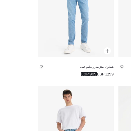
بنطلون جينز بيدرو سليم فيت
909 EGP
1299 EGP