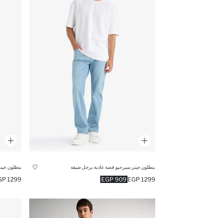
بنطلون جينز سيرجيو قصة عادية برجل ضيقة
1299 EGP
909 EGP
1299 EGP