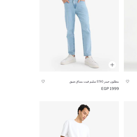
بنطلون جينز 90’S سليم فيت بساق ضيق
1999 EGP