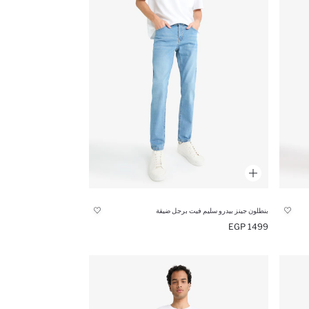
بنطلون جينز بيدرو سليم فيت برجل ضيقة
1499 EGP