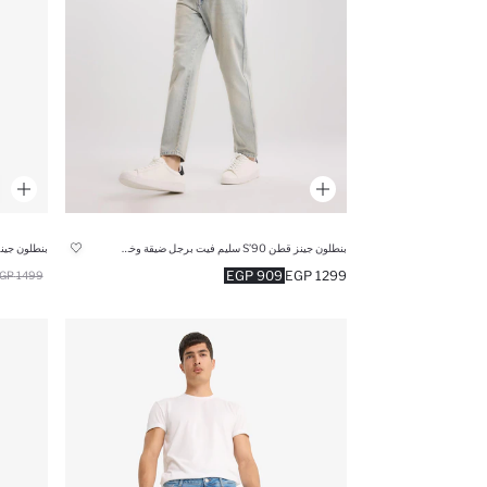
بنطلون جينز قطن 90’S سليم فيت برجل ضيقة وخصر عالي
بنطلون جين
909 EGP
1299 EGP
1499 EGP