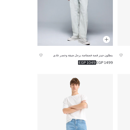
بنطلون جينز قصة فضفاضة برجل ضيقة وخصر عادي
1049 EGP
1499 EGP