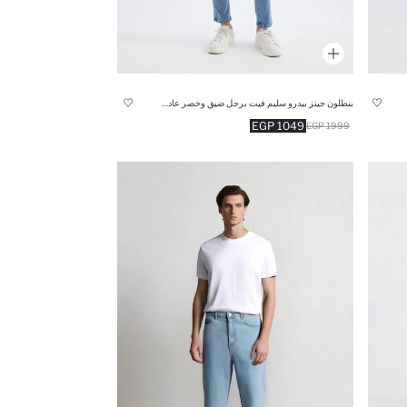
بنطلون جينز بيدرو سليم فيت برجل ضيق وخصر عادي
1049 EGP
1999 EGP