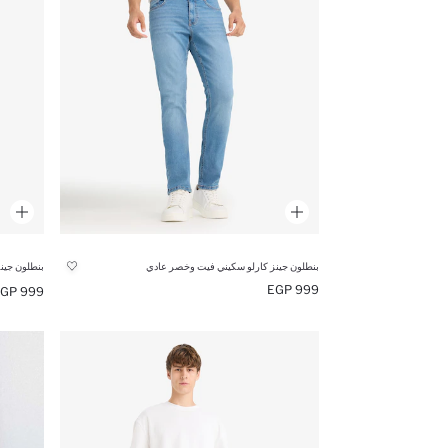
بنطلون جينز كارلو سكيني فيت وخصر عادي
999 EGP
999 EGP