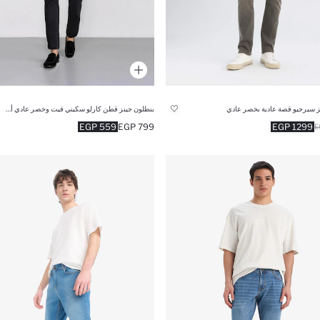
ز سيرجيو قصة عادية بخصر عادي
بنطلون جينز قطن كارلو سكيني فيت وخصر عادي أسود
559 EGP
799 EGP
1299 EGP